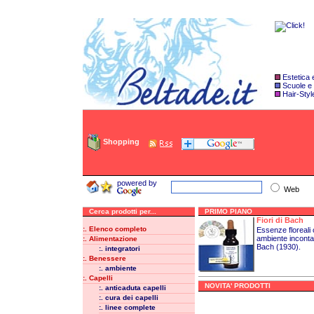
Estetica
Scuole e
Hair-Styl
Shopping
powered by
Web
Cerca prodotti per...
PRIMO PIANO
Fiori di Bach
:. Elenco completo
Essenze floreali ot
ambiente inconta
:. Alimentazione
Bach (1930).
:. integratori
:. Benessere
:. ambiente
:. Capelli
NOVITA' PRODOTTI
:. anticaduta capelli
:. cura dei capelli
:. linee complete