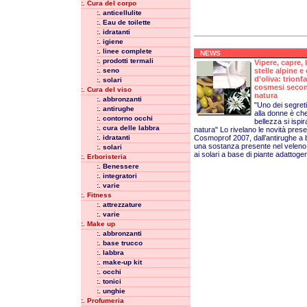
:. Cura del corpo
:. anticellulite
:. Eau de toilette
:. idratanti
:. igiene
:. linee complete
NEWS
:. prodotti termali
Vipere, capre, l
:. seno
stelle alpine e 
d’oliva: trionfa
:. solari
cosmesi seco
:. Cura del viso
natura
:. abbronzanti
"Uno dei segreti
:. antirughe
alla donne è che
:. contorno occhi
bellezza si ispir
:. cura delle labbra
natura" Lo rivelano le novità prese
:. idratanti
Cosmoprof 2007, dall’antirughe a 
una sostanza presente nel veleno 
:. solari
ai solari a base di piante adattogen
:. Erboristeria
:. Benessere
:. integratori
:. varie
:. Fitness
:. attrezzature
:. varie
:. Make up
:. abbronzanti
:. base trucco
:. labbra
:. make-up kit
:. occhi
:. tonici
:. unghie
:. Profumeria