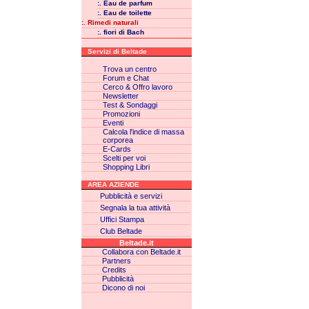
:. Eau de parfum
:. Eau de toilette
:. Rimedi naturali
:. fiori di Bach
Servizi di Beltade
Trova un centro
Forum e Chat
Cerco & Offro lavoro
Newsletter
Test & Sondaggi
Promozioni
Eventi
Calcola l'indice di massa
corporea
E-Cards
Scelti per voi
Shopping Libri
AREA AZIENDE
Pubblicità e servizi
Segnala la tua attività
Uffici Stampa
Club Beltade
Beltade.it
Collabora con Beltade.it
Partners
Credits
Pubblicità
Dicono di noi