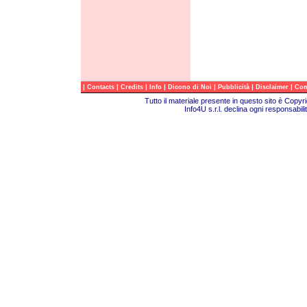
|
|
|
|
|
|
|
Contacts
Credits
Info
Dicono di Noi
Pubblicità
Disclaimer
Com
Tutto il materiale presente in questo sito è Copy
Info4U s.r.l. declina ogni responsabili