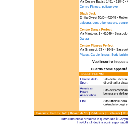
Via Cesare Battisti 1451 - 21040 -
Centro Fitness, polisportivo
Black Jack
Emilia Ovest 50/D - 42048 - Rubier
palestra, centro benessere, centro
Centro Danza Perfect
Via Mantova, 1 - 41049 - Sassuol
Danza
Centro Fitness Perfect
Via Gramsci, 83 - 41049 - Sassuo
Pilates, Cardio fitness, Body buildi
Vuoi inserire in questo
Guarda come apparirà i
SCELTI PER VOI
Libreria dello
Sito della Libreria 
Sport
di ordinarli a dist
American
Sito dell’American 
Heart
benessere dell’ap
Association
FIAF
Sito ufficiale dell
calendario degli ev
|
|
|
|
|
|
|
Contacts
Credits
Info
Dicono di Noi
Pubblicità
Disclaimer
Com
Tutto il materiale presente in questo sito è Copy
Info4U s.r.l. declina ogni responsabili