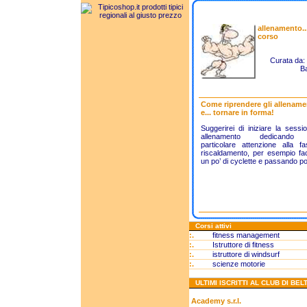
allenamento...
corso
Curata da:
Ba
Come riprendere gli allename
e... tornare in forma!
Suggerirei di iniziare la sessi
allenamento dedicando
particolare attenzione alla f
riscaldamento, per esempio fa
un po’ di cyclette e passando poi
Corsi attivi
:.
fitness management
:.
Istruttore di fitness
:.
istruttore di windsurf
:.
scienze motorie
ULTIMI ISCRITTI AL CLUB DI BELT
Academy s.r.l.