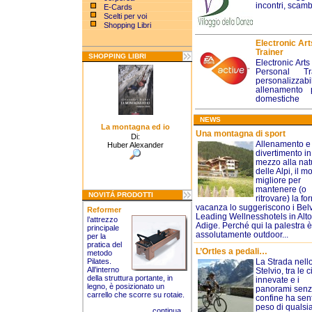
incontri, scambi
E-Cards
Scelti per voi
Shopping Libri
Electronic Ar
Trainer
SHOPPING LIBRI
Electronic Art
Personal Tr
personalizzab
allenamento 
domestiche
NEWS
La montagna ed io
Una montagna di sport
Di:
Allenamento e
Huber Alexander
divertimento in
mezzo alla nat
delle Alpi, il m
migliore per
mantenere (o
NOVITÁ PRODOTTI
ritrovare) la fo
vacanza lo suggeriscono i Belv
Reformer
Leading Wellnesshotels in Alto
l’attrezzo
Adige. Perché qui la palestra è
principale
assolutamente outdoor...
per la
pratica del
L’Ortles a pedali…
metodo
Pilates.
La Strada nell
All’interno
Stelvio, tra le 
della struttura portante, in
innevate e i
legno, è posizionato un
panorami sen
carrello che scorre su rotaie.
confine ha senti
peso di qualsi
continua...