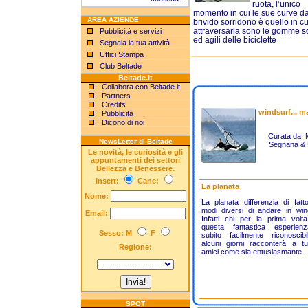
ruota, l’unico
momento in cui le sue curve d
AREA AZIENDE
brivido sorridono è quello in c
attraversarla sono le gomme sot
Pubblicità e servizi
ed agili delle biciclette
Segnala la tua attività
Uffici Stampa
Club Beltade
Beltade.it
Collabora con Beltade.it
Partners
Credits
windsurf... m
Pubblicità
Dicono di noi
Curata da:
NewsLetter di Beltade
Segnana & 
Le novità, le curiosità e gli
appuntamenti dei settori
Bellezza e Benessere.
Insert:
Canc:
La planata
Nome:
La planata differenzia di fat
modi diversi di andare in win
Email:
Infatti chi per la prima volt
questa fantastica esperien
Sesso: M
F
subito facilmente riconoscibi
alcuni giorni racconterà a tut
Regione:
amici come sia entusiasmante...
SPOT