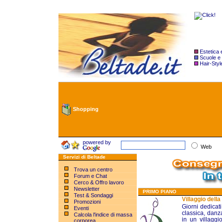
Estetica
Scuole e
Hair-Styl
Shopping
powered by
Web
Servizi di Beltade
Trova un centro
Forum e Chat
Cerco & Offro lavoro
Newsletter
PRIMO PIANO
Test & Sondaggi
Villaggio dell
Promozioni
Giorni dedicat
Eventi
classica, danz
Calcola l'indice di massa
in un villaggi
corporea