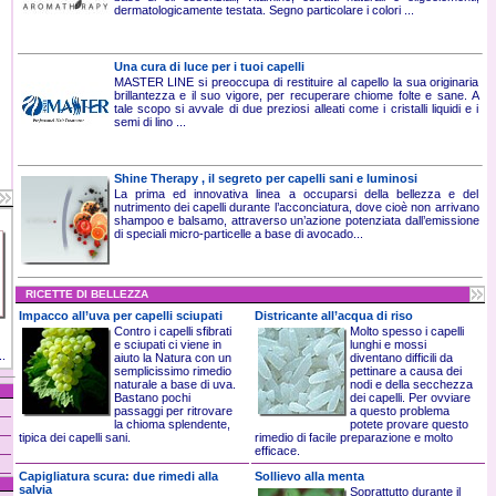
dermatologicamente testata. Segno particolare i colori ...
Una cura di luce per i tuoi capelli
MASTER LINE si preoccupa di restituire al capello la sua originaria
brillantezza e il suo vigore, per recuperare chiome folte e sane. A
tale scopo si avvale di due preziosi alleati come i cristalli liquidi e i
semi di lino ...
Shine Therapy , il segreto per capelli sani e luminosi
La prima ed innovativa linea a occuparsi della bellezza e del
nutrimento dei capelli durante l’acconciatura, dove cioè non arrivano
shampoo e balsamo, attraverso un’azione potenziata dall’emissione
di speciali micro-particelle a base di avocado...
RICETTE DI BELLEZZA
Impacco all’uva per capelli sciupati
Districante all’acqua di riso
Contro i capelli sfibrati
Molto spesso i capelli
e sciupati ci viene in
lunghi e mossi
..
aiuto la Natura con un
diventano difficili da
semplicissimo rimedio
pettinare a causa dei
naturale a base di uva.
nodi e della secchezza
Bastano pochi
dei capelli. Per ovviare
passaggi per ritrovare
a questo problema
la chioma splendente,
potete provare questo
tipica dei capelli sani.
rimedio di facile preparazione e molto
efficace.
Capigliatura scura: due rimedi alla
Sollievo alla menta
salvia
Soprattutto durante il