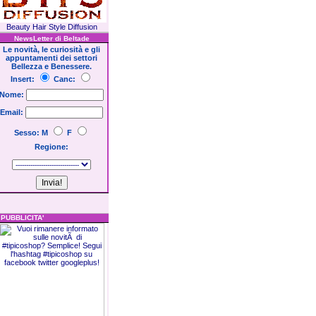
Beauty Hair Style Diffusion
NewsLetter di Beltade
Le novità, le curiosità e gli
appuntamenti dei settori
Bellezza e Benessere.
Insert:
Canc:
Nome:
Email:
Sesso: M
F
Regione:
UBBLICITA'