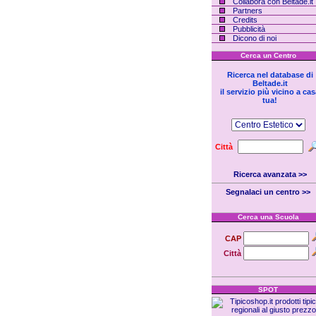
Collabora con Beltade.it
Partners
Credits
Pubblicità
Dicono di noi
Cerca un Centro
Ricerca nel database di
Beltade.it
il servizio più vicino a ca
tua!
Città
Ricerca avanzata >>
Segnalaci un centro >>
Cerca una Scuola
CAP
Città
SPOT