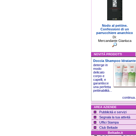
Nodo al pettine.
Confessioni di un
parrucchiere anarchico
Di:
Mercandante Gianluca
NOVITÁ PRODOTTI
Doccia Shampoo Idratante
deterge in
modo
delicato
corpo e
capelli, e
garantisce
una perfetta
pettinabilità...
continua.
AREA AZIENDE
Pubblicità e servizi
Segnala la tua attività
Uffici Stampa
Club Beltade
Beltade.it