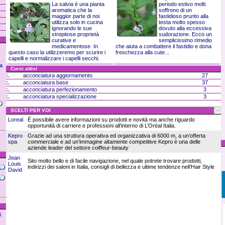
La salvia è una pianta
periodo estivo molti
aromatica che la
soffrono di un
maggior parte di noi
fastidioso prurito alla
utilizza solo in cucina
testa molto spesso
ignorando le sue
dovuto alla eccessiva
strepitose proprietà
sudorazione. Ecco un
curative e
semplicissimo rimedio
medicamentose. In
che aiuta a combattere il fastidio e dona
questo caso la utilizzeremo per scurire i
freschezza alla cute...
capelli e normalizzare i capelli secchi.
sa
Corsi attivi
:.
acconciatura aggiornamento
27
:.
acconciatura base
37
:.
acconciatura perfezionamento
3
:.
acconciatura specializzazione
3
SCELTI PER VOI
Loreal
É possibile avere informazioni su prodotti e novità ma anche riguardo
opportunità di carriere e professioni all’interno di L’Oréal Italia.
Kepro
Grazie ad una struttura operativa ed organizzativa di 6000 m, a un’offerta
spa
commerciale e ad un’immagine altamente competitive Kepro è una delle
aziende leader del settore coiffeur-beauty
Jean
Sito molto bello e di facile navigazione, nel quale potrete trovare prodotti,
Louis
indirizzi dei saloni in Italia, consigli di bellezza e ultime tendenze nell’Hair Style
David