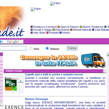
Estetica e Cosmesi
|
Sport & Fitness
|
Nuove Tendenze
|
S
Scuole e Stage
|
Erboristeria
|
Rimedi Naturali
|
Club Beltad
Hair-Style
|
Prodotti
|
Home
|
Web
Beltade
PRIMO PIANO
Capelli sani e belli in poche e semplici mosse
Quando il ricambio non avviene correttamente, si manifesta un
incremento notevole della caduta quotidiana dei capelli a cui, però,
a
non fa seguito un’adeguata “sostituzione”. Questo processo può
avvenire per varie cause, differenti tra uomo e donna...
Revivre Tricologia
Oggi nasce EXENCE AROMATHERAPY, una linea di prodotti
professionali per la risoluzione degli inestetismi del cuoio capelluto a
base di oli essenziali, vitamine, estratti naturali e oligoelementi,