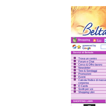
Shopping
powered by
Servizi di Beltade
Trova un centro
Forum e Chat
Cerco & Offro lavoro
Newsletter
Test & Sondaggi
Promozioni
Eventi
Calcola l'indice di mass
corporea
E-Cards
Scelti per voi
Shopping Libri
SHOPPING LIBRI