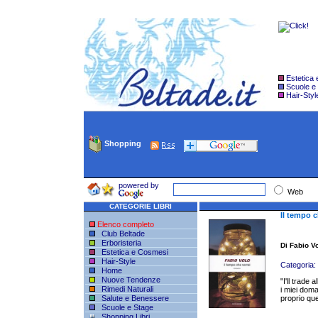
Estetica
Scuole e
Hair-Styl
Shopping
powered by
Web
CATEGORIE LIBRI
Il tempo c
Elenco completo
Club Beltade
Erboristeria
Di Fabio V
Estetica e Cosmesi
Hair-Style
Categoria:
Home
Nuove Tendenze
"I'll trade
Rimedi Naturali
i miei doma
Salute e Benessere
proprio que
Scuole e Stage
Shopping Libri