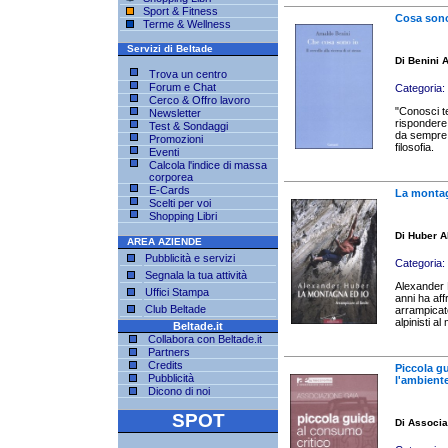
Sport & Fitness
Cosa sono 
Terme & Wellness
Servizi di Beltade
Di Benini 
Trova un centro
Forum e Chat
Categoria:
Cerco & Offro lavoro
"Conosci t
Newsletter
rispondere 
Test & Sondaggi
da sempre g
Promozioni
filosofia.
Eventi
Calcola l'indice di massa
corporea
E-Cards
La montag
Scelti per voi
Shopping Libri
Di Huber A
AREA AZIENDE
Pubblicità e servizi
Categoria:
Segnala la tua attività
Alexander H
Uffici Stampa
anni ha aff
Club Beltade
arrampicato
alpinisti al
Beltade.it
Collabora con Beltade.it
Partners
Credits
Piccola gu
Pubblicità
l'ambiente 
Dicono di noi
SPOT
Di Associa