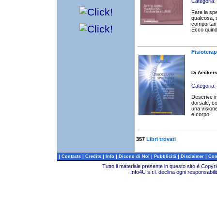
Categoria:
Fare la spe
qualcosa, 
comportamen
Ecco quindi
Fisioterap
Di Aeckers
Categoria:
Descrive in
dorsale, co
una visione
e corpo.
357
Libri trovati
|
|
|
|
|
|
|
Contacts
Credits
Info
Dicono di Noi
Pubblicità
Disclaimer
Com
Tutto il materiale presente in questo sito è Copy
Info4U s.r.l. declina ogni responsabili