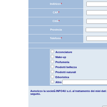
Indirizzo
*
CAP
*
Città
*
Provincia
T
elefono
*
Acconciature
Make-up
Profumeria
Prodotti bellezza
Prodotti naturali
Erboristica
Altro
Autorizzo la società INFO4U s.r.l. al trattamento dei miei dati
seguito.