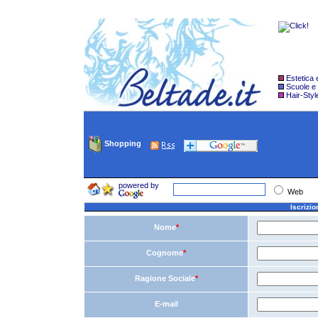
Estetica
Scuole e
Hair-Styl
Shopping
powered by
Web
Iscrizio
Nome
*
Cognome
*
Ragione Sociale
*
E-mail