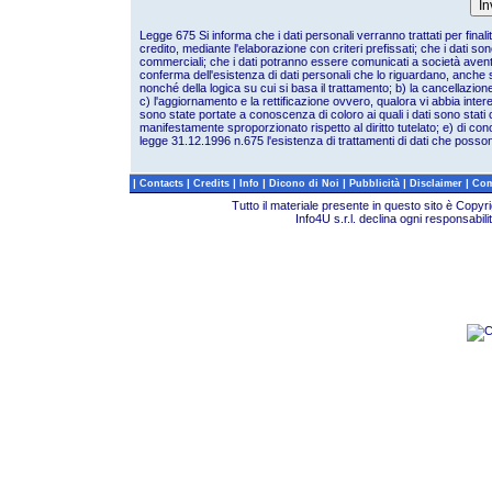
Legge 675 Si informa che i dati personali verranno trattati per finalit
credito, mediante l'elaborazione con criteri prefissati; che i dati so
commerciali; che i dati potranno essere comunicati a società aventi le
conferma dell'esistenza di dati personali che lo riguardano, anche s
nonché della logica su cui si basa il trattamento; b) la cancellazione
c) l'aggiornamento e la rettificazione ovvero, qualora vi abbia interes
sono state portate a conoscenza di coloro ai quali i dati sono stati
manifestamente sproporzionato rispetto al diritto tutelato; e) di con
legge 31.12.1996 n.675 l'esistenza di trattamenti di dati che possono
|
|
|
|
|
|
|
Contacts
Credits
Info
Dicono di Noi
Pubblicità
Disclaimer
Com
Tutto il materiale presente in questo sito è Copy
Info4U s.r.l. declina ogni responsabili