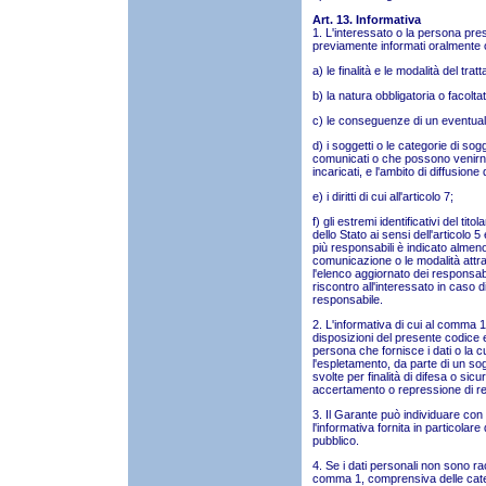
Art. 13. Informativa
1. L'interessato o la persona pres
previamente informati oralmente o 
a) le finalità e le modalità del trat
b) la natura obbligatoria o facolta
c) le conseguenze di un eventuale 
d) i soggetti o le categorie di sog
comunicati o che possono venirne
incaricati, e l'ambito di diffusione
e) i diritti di cui all'articolo 7;
f) gli estremi identificativi del tit
dello Stato ai sensi dell'articolo 
più responsabili è indicato almeno 
comunicazione o le modalità attra
l'elenco aggiornato dei responsab
riscontro all'interessato in caso di e
responsabile.
2. L'informativa di cui al comma 1
disposizioni del presente codice 
persona che fornisce i dati o la
l'espletamento, da parte di un sogg
svolte per finalità di difesa o si
accertamento o repressione di rea
3. Il Garante può individuare con
l'informativa fornita in particolar
pubblico.
4. Se i dati personali non sono racc
comma 1, comprensiva delle catego