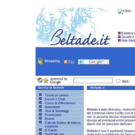
Estetica
Scuole e
Hair-Styl
Shopping
powered by
Web
Servizi di Beltade
Beltade.it
Trova un centro
Forum e Chat
Cerco & Offro lavoro
Newsletter
Beltade.it web directory, motori di r
Test & Sondaggi
dei contenuti viene svolto con la 
Promozioni
non si assume alcuna responsabil
Eventi
dovuta ad eventuali errori presenti
Calcola l'indice di massa
danni che ne possano derivare.
corporea
E-Cards
Beltade.it non è parimenti respons
Scelti per voi
realizzato e pubblicato da Terzi a