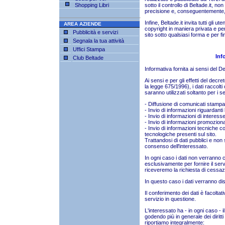
Shopping Libri
sotto il controllo di Beltade.it, no
precisione e, conseguentemente, B
Infine, Beltade.it invita tutti gli u
AREA AZIENDE
copyright in maniera privata e pers
Pubblicità e servizi
sito sotto qualsiasi forma e per f
Segnala la tua attività
Uffici Stampa
Inf
Club Beltade
Informativa fornita ai sensi del 
Ai sensi e per gli effetti del decr
la legge 675/1996), i dati raccolt
saranno utilizzati soltanto per i s
- Diffusione di comunicati stampa e 
- Invio di informazioni riguardanti
- Invio di informazioni di interess
- Invio di informazioni promozional
- Invio di informazioni tecniche con
tecnologiche presenti sul sito.
Trattandosi di dati pubblici e non 
consenso dell'interessato.
In ogni caso i dati non verranno c
esclusivamente per fornire il serv
riceveremo la richiesta di cessazio
In questo caso i dati verranno di
Il conferimento dei dati è facoltat
servizio in questione.
L'interessato ha - in ogni caso - il 
godendo più in generale dei diritti 
riportiamo integralmente: