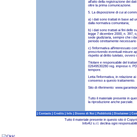
all'atto della registrazione dei d
oltre la prima comunicazione.
5. La disposizione di cui al comm
a) i dati sono trattati in base ad
dalla normativa comunitaria;
b) i dati sono trattati ai fini dello
legge 7 dicembre 2000, n. 397, o,
sede giudiziaria, sempre che i dati 
periodo strettamente necessario 
c) l'informativa all'interessato c
prescrivendo eventuali misure ap
rispetto al diritto tutelato, ovvero 
Titolare e responsabile del tratta
02649530280 reg. imprese n. PD -
tempore.
Letta l'informativa, in relazione ai 
consenso a questo trattamento.
Sito di riferimento:
www.garantepri
Tutto il materiale presente in que
la riproduzione anche parziale.
|
|
|
|
|
|
|
Contacts
Credits
Info
Dicono di Noi
Pubblicità
Disclaimer
Com
Tutto il materiale presente in questo sito è Copy
Info4U s.r.l. declina ogni responsabili