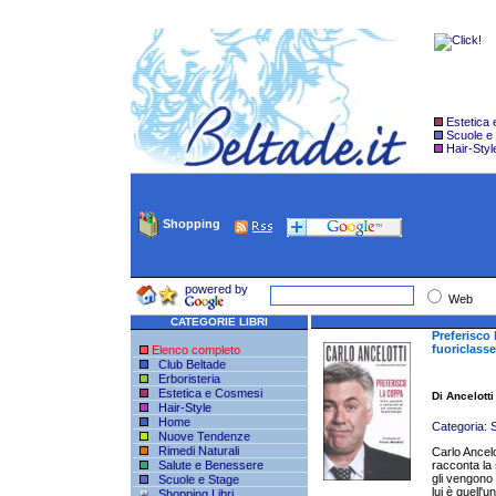
Estetica
Scuole e
Hair-Styl
Shopping
powered by
Web
CATEGORIE LIBRI
Preferisco 
fuoriclasse
Elenco completo
Club Beltade
Erboristeria
Estetica e Cosmesi
Di Ancelotti
Hair-Style
Home
Categoria:
S
Nuove Tendenze
Rimedi Naturali
Carlo Ancelot
Salute e Benessere
racconta la 
gli vengono 
Scuole e Stage
lui è quell'u
Shopping Libri