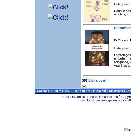
Categoria:
S
L'adolescenz
emotiva, irto
Rossoverm
Di Cibrario
Categoria:
H
La protagon
e ribelle, m
l'eleganza, 
valori, sono 
357
Libri trovati
|
|
|
|
|
|
|
Contacts
Credits
Info
Dicono di Noi
Pubblicità
Disclaimer
Com
Tutto il materiale presente in questo sito è Copy
Info4U s.r.l. declina ogni responsabili