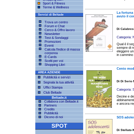
Sport & Fitness
Terme & Wellness
La fortuna
Servizi di Beltade
avuto il cor
Trova un centro
Forum e Chat
Di Calabres
Cerco & Offro lavoro
Newsletter
Categoria:
N
Test & Sondaggi
Promozioni
Qual è il se
Eventi
sempre di r
Calcola l'indice di massa
eleggere un 
corporea
in cammino 
E-Cards
Scelti per voi
Shopping Libri
Cento modi
AREA AZIENDE
Pubblicità e servizi
Di Di Serio 
Segnala la tua attività
Uffici Stampa
Categoria:
S
Club Beltade
Decine e deci
Beltade.it
abbinamenti d
Collabora con Beltade.it
e ancora reg
Partners
Credits
Pubblicità
Dicono di noi
SOS adoles
SPOT
Di Stellato 