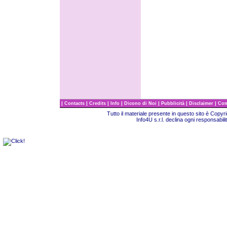
|
|
|
|
|
|
|
Contacts
Credits
Info
Dicono di Noi
Pubblicità
Disclaimer
Com
Tutto il materiale presente in questo sito è Copy
Info4U s.r.l. declina ogni responsabili