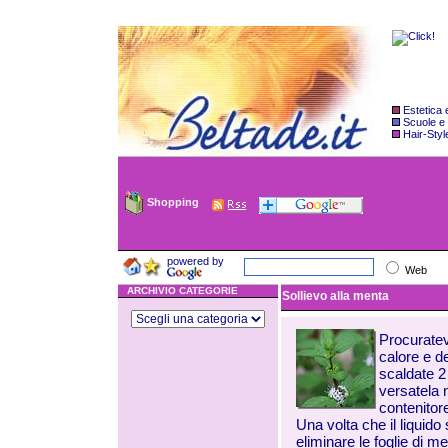
Estetica
Scuole e
Hair-Styl
Shopping
powered by
Web
ARCHIVIO CATEGORIE
Sollievo alla menta
Procuratev
calore e d
scaldate 2 
versatela n
contenitore
Una volta che il liquido 
eliminare le foglie di me