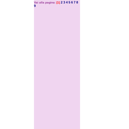
2
3
4
5
6
7
8
Vai alla pagina:
[1]
9