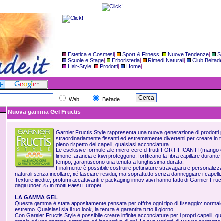
Estetica e Cosmesi
|
Sport & Fitness
|
Nuove Tendenze
|
S
Scuole e Stage
|
Erboristeria
|
Rimedi Naturali
|
Club Beltad
Hair-Style
|
Prodotti
|
Home
|
Web
Beltade
Nuova gamma Gel Fructis
Garnier Fructis Style rappresenta una nuova generazione di prodotti p
straordinariamente fissanti ed estremamente divertenti per creare in t
pieno rispetto dei capelli, qualsiasi acconciatura.
Le esclusive formule alle micro-cere di frutti FORTIFICANTI (mango e a
limone, arancia e kiwi proteggono, fortificano la fibra capillare durante
tempo, garantiscono una tenuta a lunghissima durata.
Finalmente è possibile costruire pettinature stravaganti e personalizza
naturali senza incollare, né lasciare residui, ma soprattutto senza danneggiare i capelli.
Texture inedite, profumi accattivanti e packaging innov ativi hanno fatto di Garnier Fruc
dagli under 25 in molti Paesi Europei.
LA GAMMA GEL
Questa gamma è stata appositamente pensata per offrire ogni tipo di fissaggio: normale,
estremo. Qualsiasi sia il tuo look, la tenuta è garantita tutto il giorno.
Con Garnier Fructis Style è possibile creare infinite acconciature per i propri capelli, qu