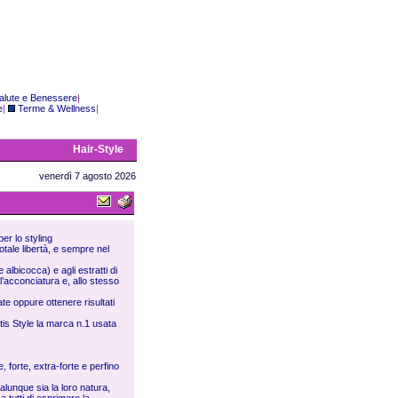
alute e Benessere
|
e
|
Terme & Wellness
|
Hair-Style
venerdì 7 agosto 2026
er lo styling
otale libertà, e sempre nel
lbicocca) e agli estratti di
 l’acconciatura e, allo stesso
te oppure ottenere risultati
tis Style la marca n.1 usata
 forte, extra-forte e perfino
alunque sia la loro natura,