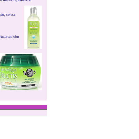
 tutti di esprimere la
rale, senza
rutturate che