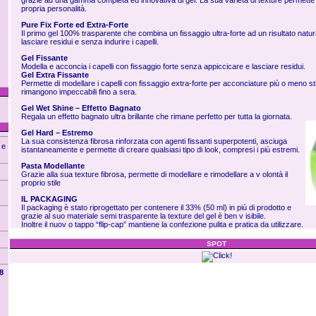
grazie ad una gamma completa ed innovativa di gel. La sua varietà di texture permette a
propria personalità.
Pure Fix Forte ed Extra-Forte
Il primo gel 100% trasparente che combina un fissaggio ultra-forte ad un risultato natu
lasciare residui e senza indurire i capelli.
Gel Fissante
Modella e acconcia i capelli con fissaggio forte senza appiccicare e lasciare residui.
Gel Extra Fissante
Permette di modellare i capelli con fissaggio extra-forte per acconciature più o meno st
rimangono impeccabili fino a sera.
Gel Wet Shine – Effetto Bagnato
Regala un effetto bagnato ultra brillante che rimane perfetto per tutta la giornata.
Gel Hard – Estremo
La sua consistenza fibrosa rinforzata con agenti fissanti superpotenti, asciuga
 e
istantaneamente e permette di creare qualsiasi tipo di look, compresi i più estremi.
Pasta Modellante
Grazie alla sua texture fibrosa, permette di modellare e rimodellare a v olontà il
proprio stile
IL PACKAGING
Il packaging è stato riprogettato per contenere il 33% (50 ml) in più di prodotto e
grazie al suo materiale semi trasparente la texture del gel è ben v isibile.
Inoltre il nuov o tappo “flip-cap” mantiene la confezione pulita e pratica da utilizzare.
SPOT
8