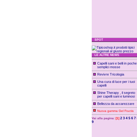
SPOT
LE ALTRE NEWS
Capelli sani e belli in poche
semplici mosse
Revivre Tricologia
Una cura di luce per i tuoi
capelli
Shine Therapy , il segreto
per capelli sani e luminosi
Bellezza da accarezzare
Nuova gamma Gel Fructis
2
3
4
5
6
7
Vai alla pagina:
[1]
9