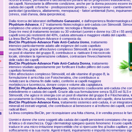
ricorso a tinture, permanenti e decolorazioni portano ad un progressivo indebolimento
dei capelli. Nonostante la differente condizione, anche per la donna possono essere in
caduta dei capelli: crfoniche - predisposizione genetica -, e temporanee - cambiamenti o
particolari (gravidanza, allattamento, menopausa) - fattori ambientali (fumo, inquinamento
(stress, stati d’ansia, dieta iperproteica).
Dalla ricerca dei laboratori dell’
Istituto Ganassini
, e dall’esperienza fitodermatologica
Phydrium-Advance
, il 1° trattamento fitotecnologico anti-caduta con Stimoxidil. Stimox
complesso che unisce sinergicamente: tecnologia e fitoterapia.
Dopo tre mesi di trattamento testato su 30 volontari (uomini e donne tra i 20 e i 55 anni),
capelli sono più restistenti del 40%, caduta attenuata e maggiore vitalità del capello.
La linea BioClin Phydrium-Advance è composta da:
BioClin Phydrium-Advance Fiale Anti-Caduta Uomo
, trattamento
intensivo particolarmente adatto alle esigenze del cuoio capelluto
maschile che, grazie all’esclusivo complesso Stimoxidil, in sinergia con
un pool di vitamine del gruppo B, contribuisce a: riattivare il microcircolo
locale, stimolare la rigenerazione cellulare, contrastare l’invecchiamento
delle radici dei capelli.
 e
BioClin Phydrium-Advance Fiale Anti-Caduta Donna
, trattamento
intensivo studiato appositamente per fortificare il bulbo pilifero del cuoio
capelluto femminile.
Oltre all’esclusivo complesso Stimoxidil, ed alle vitamine dl gruppo B, la
formulazione è arricchita con Fotocheratina, che contribuisce a:
rivitalizzare la chioma fin dalle radici, conferire ai capelli maggiore
morbidezza e lucentezza, donare corpo e volume alla capigliatura.
BioClin Phydrium-Advance Shampoo
, trattamento coadiuvante anti-caduta che cont
indebolimento e caduta dei capelli. Grazie alla sua formulazione senza SLES ed SLS e
Stimoxidil, che agisce in sinergia con un pool di vitamine del gruppo B e Fitocheratina,
accuratamente la chioma, rispetta la cute, rinforza la struttura del capello, dona lucente
BioClin Phydrium-Advance Kera
, trattamento sistemico anti-caduta, è un integrator
minerali ed estratti vegetali, che contribuisce al benessere e al trofismo dei capelli, contr
radicali liberi.
La linea completa BioClin, per riconquistare una folta chioma, è in vendita presso le fa
8
Uomini e donne che sono soggetti alla caduta dei capelli persistenti constatano che quest
di fatica o di stanchezza. Oggi i dermatologi spiegano questo fenomeno: il cuoio capellut
traduce in una micro-irritazione impercettibile che si ripercuote fino al bulbo capillare, 
soffocamento e la sua morte. Agenti irritanti, inquinamento e impurità incrementano signi