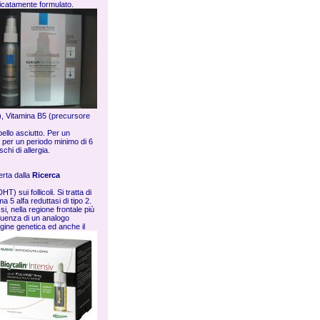
ficatamente formulato.
), Vitamina B5 (precursore
llo asciutto. Per un
na per un periodo minimo di 6
chi di allergia.
erta dalla
Ricerca
) sui follicoli. Si tratta di
a 5 alfa reduttasi di tipo 2.
si, nella regione frontale più
guenza di un analogo
rigine genetica ed anche il