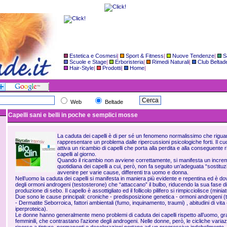
Estetica e Cosmesi
|
Sport & Fitness
|
Nuove Tendenze
|
S
Scuole e Stage
|
Erboristeria
|
Rimedi Naturali
|
Club Beltad
Hair-Style
|
Prodotti
|
Home
|
Web
Beltade
Capelli sani e belli in poche e semplici mosse
La caduta dei capelli è di per sé un fenomeno normalissimo che riguar
rappresentare un problema dalle ripercussioni psicologiche forti. Il cu
attiva un ricambio di capelli che porta alla perdita e alla conseguente 
capelli al giorno.
Quando il ricambio non avviene correttamente, si manifesta un incre
quotidiana dei capelli a cui, però, non fa seguito un’adeguata “sosti
avvenire per varie cause, differenti tra uomo e donna.
Nell’uomo la caduta dei capelli si manifesta in maniera più evidente e repentina ed è dovu
degli ormoni androgeni (testosterone) che “attaccano” il bulbo, riducendo la sua fase di
produzione di sebo. Il capello è assottigliato ed il follicolo pilifero si rimpicciolisce (minia
Due sono le cause principali: croniche - predisposizione genetica - ormoni androgeni 
- Dermatite Seborroica, fattori ambientali (fumo, inquinamento, traumi) , abitudini di vita 
iperproteica).
Le donne hanno generalmente meno problemi di caduta dei capelli rispetto all’uomo, grazi
femminili, che contrastano l’azione degli androgeni. Nelle donne, però, le cicliche variaz