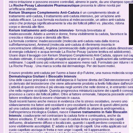
micro-irritazione e possono essere controllati, almeno in parte, da uno shampoo speci
La
Roche-Posay Laboratoire Pharmaceutique
presenta le ultime novità per
un’efficacia ottimale.
Kerium Shampoo Complemento Anti-Caduta
è un complemento ideale al
trattamento anti-caduta, il trattamento anti-caduta intensivo, per un’azione anti-
caduta efficace. La sua formula esclusiva al mdecassoside, un attivo anti-caduta
unico che prolunga significativamente la vita dei follicoli piliferi vs. placebo, ridona
corpo e densità alle fibre.
Kerium trattamento anti-caduta intensivo
- formula brevettata al
madecassoside. Adatto a uomini e donne, frena visibilmente la caduta, favorisce la
crescita e ridona corpo e densità alle fibre.
La formula contiene: madecassoside (molecola anti-caduta nata dalla ricerca
sull’infiammazione), Aminesil (molecola anti-caduta di riferimento inserita in
concentrazione ottimale), Arginina (amminoacido dalle proprietà anti-caduta dimostrate
di energia cellulare) e acqua termale La Roche-Posay (azione lenitiva ed addolcente).
Usare dopo il lavaggio con Kerium Shampoo Complemento Anti-Caduta, oppure sul cape
risultato ottimale, è consigliabile un’applicazione al giorno o 3 applicazioni alla settima
settimane. I capelli sono più voluminosi e appaiono meno radi. Formulato per ridurre i ris
La Roche Posay . Una marca scelta dal dermatologo. Per dei buoni motivi.
Il nuovo prodotto anti-caduta per l’uomo a base di p-Fulvine, una nuova molecola scop
Dermatologica Giuliani
è
Bioscalin Intensiv
.
Una delle cause principali e note dell’alopecia è l’azione diretta del Diidrotestosterone (DHT
un derivato del testosterone che viene attivamente prodotto a livello follicolare dall’enzim
L’attività di questo enzima è più elevata negli uomini che nelle donne e, in entrambi i ses
che nella regione occipitale. Questa progressiva miniaturizzazione dei capelli è conse
processo a carico dei follicoli piliferi. Oltre al fattore ormonale, l’alopecia possiede un’o
fattore ereditario dovrà essere chiamato in causa.
Studi recenti hanno anche messo in evidenza che lo stress ossidativo, ovvero uno
sbilanciamento tra fattori anti-ossidanti e pro-ossidanti a favore di questi ultimi porta
ad una caduta anticipata del capello nei soggetti affetti da alopecia androgenetica.
Dall’esperienza tricologica Giuliani, nasce il
nuovo trattamento in fiale Bioscalin
Intensiv
, coadiuvante nel contrastare la caduta forte e continuativa, anche da
fattore ereditario. E’ indicato in tutti i casi di caduta lenta e progressiva dei capelli
dell’uomo, diradamento diffuso o localizzato, quando i capelli perdono corposità e
sono visibilmente assottigliati. E’ adatto a tutti i tipi di capelli. Una volta applicato sul
cuoio capelluto asciuga in fretta e non unge i capelli, né li appesantisce.