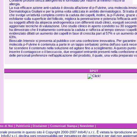
Contiene profumi senza allergeni ed è formulato per ridurre al minimo i rischi di
allergia.
La sua efficace azione anti-caduta è dovuta all’azione di p-Fulvine, una molecola innov
Dermatologica Giuliani e per la prima volta utilizzata in ambito dermatologico. Si tratta 
che svolge un’attività completa contro la caduta dei capelli, inoltre, la p-Fulvine, grazie 
esfoliante sulla superficie del follicolo, migliora la penetrazione e potenzia l’efficacia an
su soggetti affetti da alopecia androgenetica con differenti studi clinici, eseguiti secondo
aggiornate tecniche di valutazione. Uno studio clinico in aperto condotto su 30 soggett
ha dimostrato che il trattamento contrasta la caduta e rafforza al tempo stesso i capelli:
evidenziato difatti un aumento dei capelli in fase di crescita pari al 57% e un aumento d
63%.
Bioscalin Intensiv si presenta al pubblico con una confezione innovativa. Per garantire i 
molecola p-Fulvine è contenuta a parte in un tappo serbatoio: prima dell’uso sarà nece
far scendere il contenuto nella soluzione ed agitare fino a scioglimento. A questo punto 
inserire il contagocce o il beccuccio, due erogatori entrambi presenti nella confezione
delle personali preferenze nell’applicazione del prodotto, il quale, una volta preparato va
SPOT
|
|
|
|
|
no di Noi
Pubblicità
Disclaimer
Comunicati Stampa
Newsletter
teriale presente in questo sito è Copyright 2000-2007
Info4U s.r.l.
.
È vietata la riproduzione an
Info4U s.r.l. declina ogni responsabilità per inesattezze dei contenuti e per dati non aggiornati