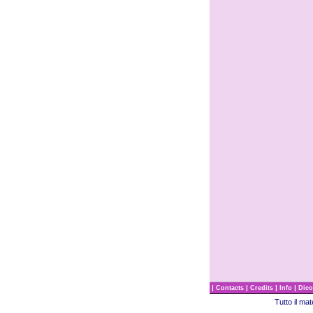
|
|
|
|
Contacts
Credits
Info
Dico
Tutto il ma