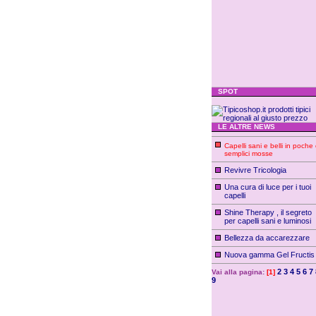
SPOT
LE ALTRE NEWS
Capelli sani e belli in poche
semplici mosse
Revivre Tricologia
Una cura di luce per i tuoi
capelli
Shine Therapy , il segreto
per capelli sani e luminosi
Bellezza da accarezzare
Nuova gamma Gel Fructis
2
3
4
5
6
7
Vai alla pagina:
[1]
9