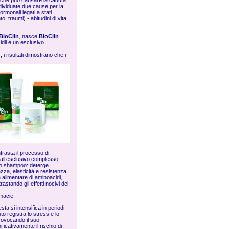
, che può causare la caduta
dividuate due cause per la
rmonali legati a stati
, traumi) - abitudini di vita
BioClin
, nasce
BioClin
idil è un esclusivo
 i risultati dimostrano che i
rasta il processo di
 all’esclusivo complesso
 lo shampoo: deterge
zza, elasticità e resistenza.
e alimentare di aminoacidi,
astando gli effetti nocivi dei
rmacie.
a si intensifica in periodi
o registra lo stress e lo
provocando il suo
ficativamente il rischio di