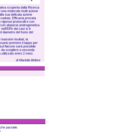
ativa scoperta dalla Ricerca
di una molecola multi-azione
alla sua delicata azione
ti-caduta. Efficacia provata
 rigorosi protocolli e con
i con alopecia androgenetica
 nell’83% dei casi si è
el diametro del fusto del
massimi risultati, la
ssario premere il tappo per
sul flacone sarà possibile
 e da scegliere a seconda
 utilizzato entro 2 mesi.
di Mariella Belloni
che parziale.
.