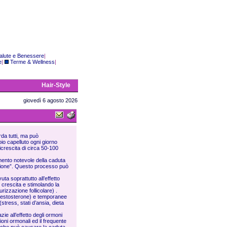
alute e Benessere
|
e
|
Terme & Wellness
|
Hair-Style
giovedì 6 agosto 2026
da tutti, ma può
oio capelluto ogni giorno
ricrescita di circa 50-100
mento notevole della caduta
tuzione”. Questo processo può
ta soprattutto all’effetto
 crescita e stimolando la
turizzazione follicolare) .
(testosterone) e temporanee
(stress, stati d’ansia, dieta
e all’effetto degli ormoni
ioni ormonali ed il frequente