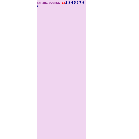
2
3
4
5
6
7
8
Vai alla pagina:
[1]
9