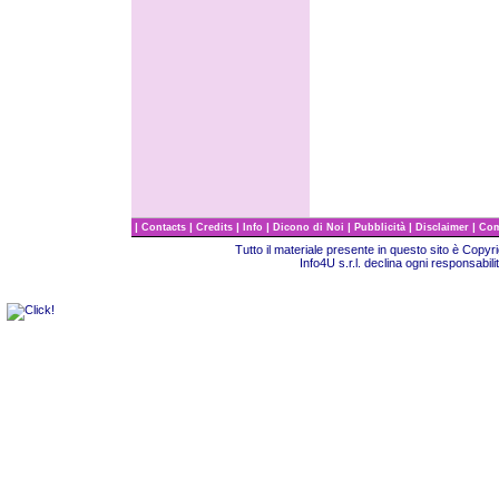
|
|
|
|
|
|
|
Contacts
Credits
Info
Dicono di Noi
Pubblicità
Disclaimer
Com
Tutto il materiale presente in questo sito è Copy
Info4U s.r.l. declina ogni responsabili