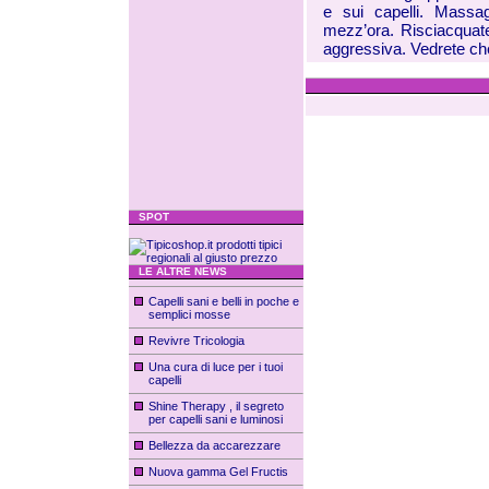
e sui capelli. Massag
mezz’ora. Risciacquat
aggressiva. Vedrete ch
SPOT
LE ALTRE NEWS
Capelli sani e belli in poche e
semplici mosse
Revivre Tricologia
Una cura di luce per i tuoi
capelli
Shine Therapy , il segreto
per capelli sani e luminosi
Bellezza da accarezzare
Nuova gamma Gel Fructis