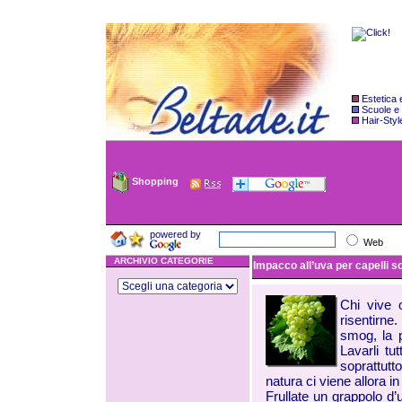
Estetica
Scuole e
Hair-Styl
Shopping
powered by
Web
ARCHIVIO CATEGORIE
Impacco all’uva per capelli sc
Chi vive o
risentirne
smog, la p
Lavarli tu
soprattutt
natura ci viene allora in 
Frullate un grappolo d’