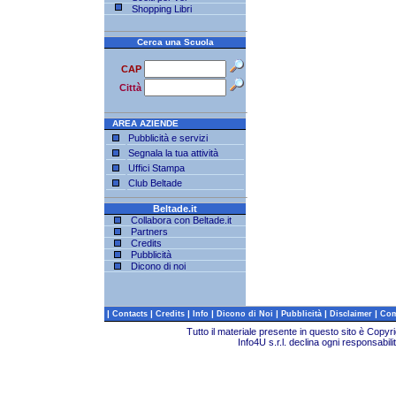
Shopping Libri
Cerca una Scuola
CAP
Città
AREA AZIENDE
Pubblicità e servizi
Segnala la tua attività
Uffici Stampa
Club Beltade
Beltade.it
Collabora con Beltade.it
Partners
Credits
Pubblicità
Dicono di noi
|
|
|
|
|
|
|
Contacts
Credits
Info
Dicono di Noi
Pubblicità
Disclaimer
Com
Tutto il materiale presente in questo sito è Copy
Info4U s.r.l. declina ogni responsabili