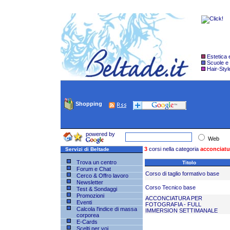
Estetica
Scuole e
Hair-Styl
Shopping
powered by
Web
3
corsi nella categoria
acconciatu
Servizi di Beltade
Trova un centro
Titolo
Forum e Chat
Corso di taglio formativo base
Cerco & Offro lavoro
Newsletter
Corso Tecnico base
Test & Sondaggi
Promozioni
ACCONCIATURA PER
Eventi
FOTOGRAFIA - FULL
Calcola l'indice di massa
IMMERSION SETTIMANALE
corporea
E-Cards
Scelti per voi