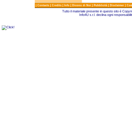
|
|
|
|
|
|
|
Contacts
Credits
Info
Dicono di Noi
Pubblicità
Disclaimer
Com
Tutto il materiale presente in questo sito è Copy
Info4U s.r.l. declina ogni responsabili