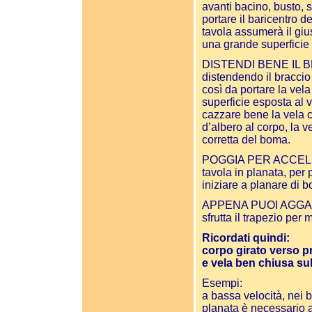
avanti bacino, busto, 
portare il baricentro d
tavola assumerà il gius
una grande superficie
DISTENDI BENE IL 
distendendo il braccio 
così da portare la vela
superficie esposta al ve
cazzare bene la vela 
d’albero al corpo, la v
corretta del boma.
POGGIA PER ACCELERAR
tavola in planata, per
iniziare a planare di b
APPENA PUOI AGGANCI
sfrutta il trapezio per
Ricordati quindi:
corpo girato verso p
e vela ben chiusa su
Esempi:
a bassa velocità, nei b
planata è necessario a