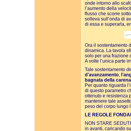
onde intorno allo scaf
l’aumento della veloci
flusso che scorre sotto
solleva sull’onda di a
di essa e superarla, en
Ora il sostentamento d
dinamica. La tavola sf
solo per una frazione 
A volte l’unica parte i
Tale sostentamento din
d’avanzamento
,
l’ang
bagnata della carena
Per quanto riguarda l’
di questo parametro c
ottenuto e resistenza 
mantenere tale assetto
peso del corpo lungo l’
LE REGOLE FONDAM
NON STARE SEDUTO C
in avanti, caricando su