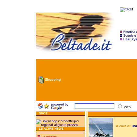
Estetica
Scuole e
Hair-Styl
Shopping
powered by
Web
SPOT
A cura di:
Mar
LE ALTRE NEWS
La planata