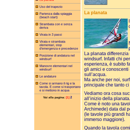
Uso del trapezio
La planata
Partenza dalla spiaggia
(beach start)
Strambata con e senza
deriva
Virata in 3 passi
Virata e strambata
elementari, stop
d’emergenza e precedenze
La planata differenzia 
Posizione di andatura nel
windsurf. Infatti chi pe
windsurf
esperienza, è subito fa
Manovre elementari nel
gli amici e conoscent
windsurf
sull’acqua.
Le andature
Ma anche per noi, surf
Come si armano il rig e la
principale che tanto ci
tavola. E come si trasportano
e si mettono in acqua
Vediamo ora cosa succe
2
Vai alla pagina:
[1]
all’inizio della planata
Come è noto una tavola
Archimede) data dal p
(le tavole più grandi 
immerso maggiore).
Quando la tavola comin