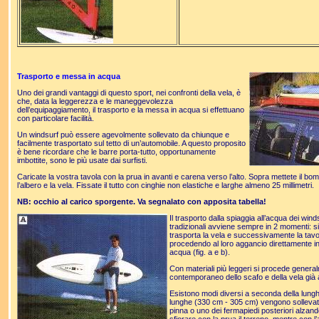
Trasporto e messa in acqua
Uno dei grandi vantaggi di questo sport, nei confronti della vela, è
che, data la leggerezza e le maneggevolezza
dell’equipaggiamento, il trasporto e la messa in acqua si effettuano
con particolare facilità.
Un windsurf può essere agevolmente sollevato da chiunque e
facilmente trasportato sul tetto di un’automobile. A questo proposito
è bene ricordare che le barre porta-tutto, opportunamente
imbottite, sono le più usate dai surfisti.
Caricate la vostra tavola con la prua in avanti e carena verso l’alto. Sopra mettete il bom
l’albero e la vela. Fissate il tutto con cinghie non elastiche e larghe almeno 25 millimetri.
NB: occhio al carico sporgente. Va segnalato con apposita tabella!
Il trasporto dalla spiaggia all’acqua dei wind
tradizionali avviene sempre in 2 momenti: si
trasporta la vela e successivamente la tavo
procedendo al loro aggancio direttamente i
acqua (fig. a e b).
Con materiali più leggeri si procede genera
contemporaneo dello scafo e della vela già 
Esistono modi diversi a seconda della lungh
lunghe (330 cm - 305 cm) vengono sollevat
pinna o uno dei fermapiedi posteriori alzan