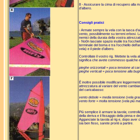
8 - Assicurare la cima di recupero alla m
d’albero.
Consigli pratici
- Armate sempre la vela con la tasca d’al
vento, possibilmente su terreni erbosi. 
nemici della durata della vostra attrezza
- No0n lasciate spazio inutile tra l’occhiel
terminale del boma e tra l’occhiello dell’
vela) e il piede d’albero.
Controllate il vostro rig. Mettete la vela 
significa che avete commesso qualche e
pieghe orizzontali = poca tensione al ca
pieghe verticali = poca tensione alla bug
È
inoltre possibile modificare leggermente
attrezzatura al variare del vento cambia
del caricabasso:
vento debole = media tensione (vela gra
vento forte = molta tensione (vela più m
Più semplice è armare la tavola; controll
della deriva e il fissaggio della pinna e d
Agganciate la tavola al rig e, dopo aver c
sia ben fisso, sarete pronti a partire.