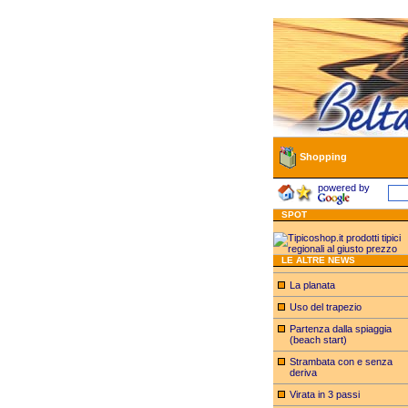
Shopping
powered by
SPOT
LE ALTRE NEWS
La planata
Uso del trapezio
Partenza dalla spiaggia
(beach start)
Strambata con e senza
deriva
Virata in 3 passi