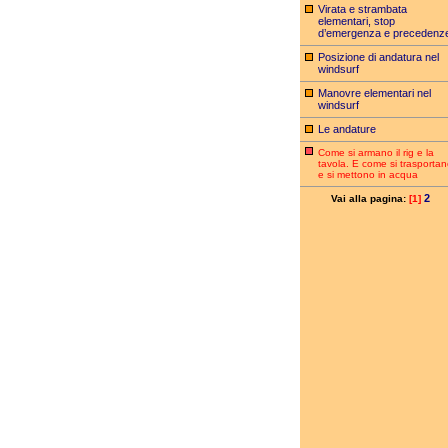
Virata e strambata
elementari, stop
d’emergenza e precedenz
Posizione di andatura nel
windsurf
Manovre elementari nel
windsurf
Le andature
Come si armano il rig e la
tavola. E come si trasporta
e si mettono in acqua
2
Vai alla pagina:
[1]