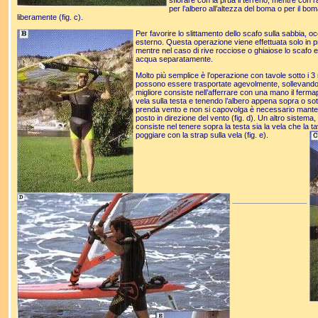
sfiorare con la prua il terreno, mentre con l’a
per l’albero all’altezza del boma o per il bo
liberamente (fig. c).
Per favorire lo slittamento dello scafo sulla sabbia, oc
esterno. Questa operazione viene effettuata solo in 
mentre nel caso di rive rocciose o ghiaiose lo scafo e 
acqua separatamente.
Molto più semplice è l’operazione con tavole sotto i 3 m
possono essere trasportate agevolmente, sollevando t
migliore consiste nell’afferrare con una mano il ferma
vela sulla testa e tenendo l’albero appena sopra o sot
prenda vento e non si capovolga è necessario mantene
posto in direzione del vento (fig. d). Un altro sistem
consiste nel tenere sopra la testa sia la vela che la 
poggiare con la strap sulla vela (fig. e).