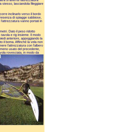
ltra si afferra l’attrezzatura
ma stesso, lasciandola fileggiare
corre inclinarlo verso il bordo
presenza di spiagge sabbiose,
l’attrezzatura vanno portati in
etri. Dato il peso ridotto
avola e rig insieme. Il modo
piedi anteriore, appoggiando la
to il boma. Affinché la vela non
re l’attrezzatura con l’albero
a, meno usato del precedente,
tavola rovesciata, in modo da