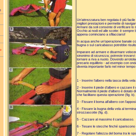
e
Un’attrezzatura ben regolata è più facil
migliori prestazioni e permette di navigare
Armare da soli consente di verificare lo s
Occhio ai nodi ed alle scotte: è sempre
appena cominciano a sfilacciarsi!
In acqua anche un’operazione banale co
bugna o sul caricabasso potrebbe risult
no
Imparare ad armare e disarmare veloceme
sinonimo di sicurezza; potreste trovarvi 
tornare a riva a nuoto. Dovendo arrotolare 
precario equilibrio - ad esempio con ond
diventa importante farlo nel minor tempo 
1 - Inserire l’albero nella tasca della vela 
2 - Inserire il piede d’albero e cazzare i
Normalmente il piede d’albero è dotato d
che facilitano questa operazione (fig. b).
3 - Fissare il boma all’albero con l’apposit
4 - Fissare la bugna della vela al termin
strozzascotte (fig. d).
5 - Cazzare al massimo il caricabasso.
6 - Tesare le stecche finché spariscono l
7 - Regolare l’altezza del boma tra le spall