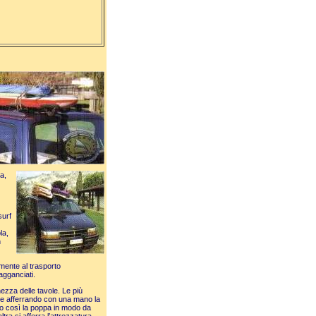
a,
surf
la,
n
lmente al trasporto
agganciati.
ezza delle tavole. Le più
e afferrando con una mano la
do così la poppa in modo da