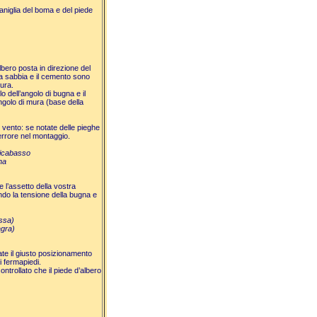
aniglia del boma e del piede
bero posta in direzione del
La sabbia e il cemento sono
tura.
lo dell’angolo di bugna e il
angolo di mura (base della
al vento: se notate delle pieghe
rrore nel montaggio.
ricabasso
na
 l’assetto della vostra
ndo la tensione della bugna e
ssa)
agra)
ate il giusto posizionamento
ei fermapiedi.
ontrollato che il piede d’albero