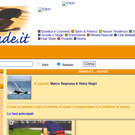
Estetica e Cosmesi
|
Sport & Fitness
|
Nuove Tendenze
|
S
Scuole e Stage
|
Erboristeria
|
Rimedi Naturali
|
Club Beltad
Hair-Style
|
Prodotti
|
Home
|
Web
Beltade
windsurf... mania!
A cura di:
Marco Segnana & Harry Negri
Come si armano il rig e la tavola. E come si trasportano e si mettono in acqua
Le fasi principali