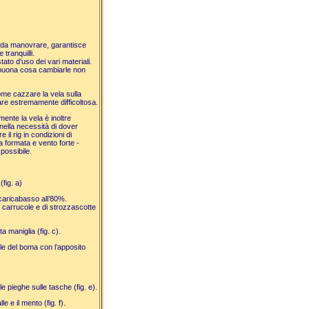
e da manovrare, garantisce
 tranquilli.
tato d’uso dei vari materiali.
 buona cosa cambiarle non
me cazzare la vela sulla
are estremamente difficoltosa.
nte la vela è inoltre
nella necessità di dover
il rig in condizioni di
a formata e vento forte -
possibile.
(fig. a)
l caricabasso all’80%.
i carrucole e di strozzascotte
a maniglia (fig. c).
ale del boma con l’apposito
e pieghe sulle tasche (fig. e).
e e il mento (fig. f).