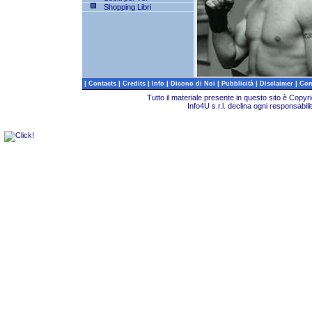
Shopping Libri
|
|
|
|
|
|
|
Contacts
Credits
Info
Dicono di Noi
Pubblicità
Disclaimer
Com
Tutto il materiale presente in questo sito è Copy
Info4U s.r.l. declina ogni responsabili