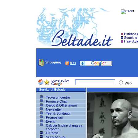
Estetica
Scuole e
Hair-Styl
Shopping
powered by
Web
Servizi di Beltade
Trova un centro
Forum e Chat
Cerco & Offro lavoro
Newsletter
Test & Sondaggi
Promozioni
Eventi
Calcola l'indice di massa
corporea
E-Cards
Scelti per voi