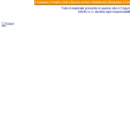
|
|
|
|
|
|
|
Contacts
Credits
Info
Dicono di Noi
Pubblicità
Disclaimer
Com
Tutto il materiale presente in questo sito è Copy
Info4U s.r.l. declina ogni responsabili