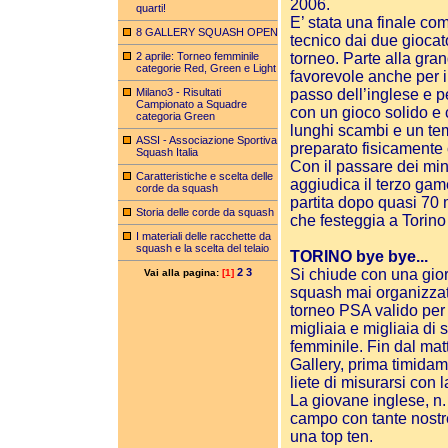
2006.
quarti!
E’ stata una finale co
8 GALLERY SQUASH OPEN
tecnico dai due gioca
2 aprile: Torneo femminile
torneo. Parte alla gra
categorie Red, Green e Light
favorevole anche per i b
Milano3 - Risultati
passo dell’inglese e pe
Campionato a Squadre
con un gioco solido e c
categoria Green
lunghi scambi e un tem
ASSI - Associazione Sportiva
preparato fisicamente 
Squash Italia
Con il passare dei min
Caratteristiche e scelta delle
aggiudica il terzo game
corde da squash
partita dopo quasi 70 
Storia delle corde da squash
che festeggia a Torino
I materiali delle racchette da
squash e la scelta del telaio
TORINO bye bye...
2
3
Si chiude con una gior
Vai alla pagina:
[1]
squash mai organizzata 
torneo PSA valido per 
migliaia e migliaia di s
femminile. Fin dal matt
Gallery, prima timida
liete di misurarsi con
La giovane inglese, n.
campo con tante nostre
una top ten.