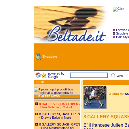
Estetica
Scuole e
Hair-Styl
Shopping
powered by
Web
SPOT
A cura di:
ASS
LE ALTRE NEWS
8 GALLERY SQUASH OPEN -
Julien Balbo re di Torino!
8 GALLERY SQUASH OPEN
8 GALLERY SQUASH O
- Drew e Balbo in finale
8 GALLERY SQUASH OPEN
E’ il francese Julien 
- Luca Mastrostefano nei