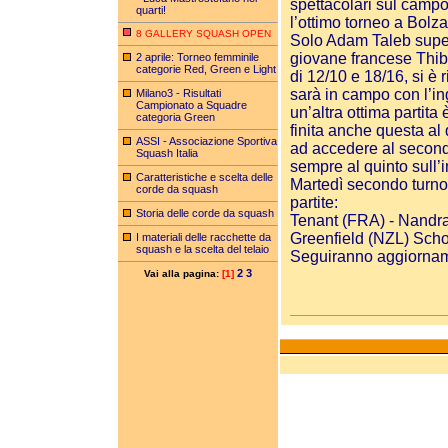
spettacolari sul campo
quarti!
l’ottimo torneo a Bolza
8 GALLERY SQUASH OPEN
Solo Adam Taleb supera
giovane francese Thiba
2 aprile: Torneo femminile
categorie Red, Green e Light
di 12/10 e 18/16, si è 
sarà in campo con l’i
Milano3 - Risultati
Campionato a Squadre
un’altra ottima partit
categoria Green
finita anche questa al
ASSI - Associazione Sportiva
ad accedere al second
Squash Italia
sempre al quinto sull
Caratteristiche e scelta delle
Martedì secondo turno 
corde da squash
partite:
Storia delle corde da squash
Tenant (FRA) - Nandra
Greenfield (NZL) Scho
I materiali delle racchette da
squash e la scelta del telaio
Seguiranno aggiorname
2
3
Vai alla pagina:
[1]