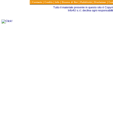
|
|
|
|
|
|
|
Contacts
Credits
Info
Dicono di Noi
Pubblicità
Disclaimer
Com
Tutto il materiale presente in questo sito è Copy
Info4U s.r.l. declina ogni responsabili