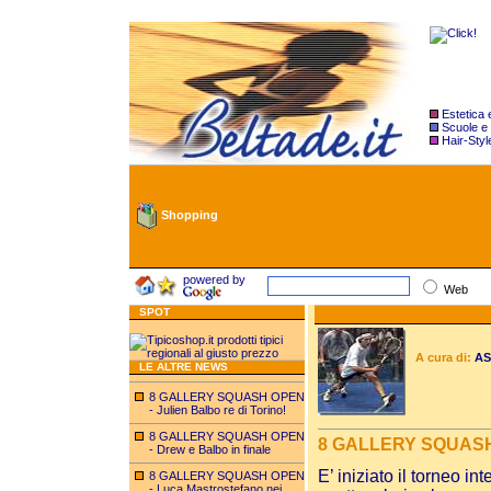
Estetica
Scuole e
Hair-Styl
Shopping
powered by
Web
SPOT
A cura di:
ASS
LE ALTRE NEWS
8 GALLERY SQUASH OPEN
- Julien Balbo re di Torino!
8 GALLERY SQUASH OPEN
8 GALLERY SQUAS
- Drew e Balbo in finale
E’ iniziato il torneo 
8 GALLERY SQUASH OPEN
- Luca Mastrostefano nei