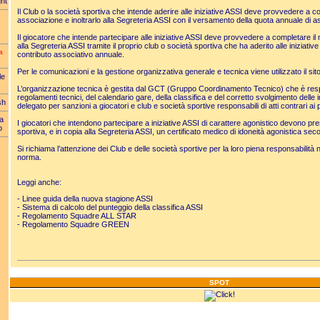
ht
Il Club o la società sportiva che intende aderire alle iniziative ASSI deve provvedere a co
associazione e inoltrarlo alla Segreteria ASSI con il versamento della quota annuale di a
Il giocatore che intende partecipare alle iniziative ASSI deve provvedere a completare il m
alla Segreteria ASSI tramite il proprio club o società sportiva che ha aderito alle iniziati
a
contributo associativo annuale.
Per le comunicazioni e la gestione organizzativa generale e tecnica viene utilizzato il sit
le
L’organizzazione tecnica è gestita dal GCT (Gruppo Coordinamento Tecnico) che è resp
regolamenti tecnici, del calendario gare, della classifica e del corretto svolgimento delle in
sh
delegato per sanzioni a giocatori e club e società sportive responsabili di atti contrari ai p
da
I giocatori che intendono partecipare a iniziative ASSI di carattere agonistico devono pre
o
sportiva, e in copia alla Segreteria ASSI, un certificato medico di idoneità agonistica s
Si richiama l’attenzione dei Club e delle società sportive per la loro piena responsabilità
norma.
Leggi anche:
-
Linee guida della nuova stagione ASSI
-
Sistema di calcolo del punteggio della classifica ASSI
-
Regolamento Squadre ALL STAR
-
Regolamento Squadre GREEN
SPOT