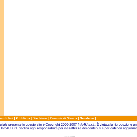
|
|
|
|
|
no di Noi
Pubblicità
Disclaimer
Comunicati Stampa
Newsletter
teriale presente in questo sito è Copyright 2000-2007
Info4U s.r.l.
.
È vietata la riproduzione an
Info4U s.r.l. declina ogni responsabilità per inesattezze dei contenuti e per dati non aggiornati