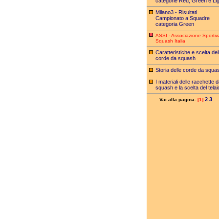
categorie Red, Green e Lig
Milano3 - Risultati
Campionato a Squadre
categoria Green
ASSI - Associazione Sportiv
Squash Italia
Caratteristiche e scelta del
corde da squash
Storia delle corde da squa
I materiali delle racchette 
squash e la scelta del telai
2
3
Vai alla pagina:
[1]