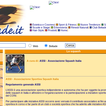
Estetica e Cosmesi
|
Sport & Fitness
|
Nuove Tendenze
|
S
Scuole e Stage
|
Erboristeria
|
Rimedi Naturali
|
Club Beltad
Hair-Style
|
Prodotti
|
Home
|
Web
Beltade
Lo squash
A cura di:
ASSI - Associazione Squash Italia
EN
EN
ASSI - Associazione Sportiva Squash Italia
Regolamento generale ASSI
EN
L’ASSI è una associazione sportiva indipendente e autonoma che ha per oggetto la pro
dello squash in Italia e all’estero e l’organizzazione e la partecipazione a iniziative spor
del CONI.
EN
Per partecipare alle iniziative ASSI occorre aver versato il contributo associativo ai fini a
sportiva in corso e far parte di un club o società sportiva che ha aderito alle iniziative AS