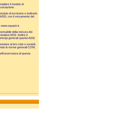
mpilare il modulo di
ssociazione.
odulo di iscrizione e inoltrarlo
ve ASSI, con il versamento del
o
www.squash.it
.
onsabile della stesura dei
iziative ASSI. Inoltre è
rincipi generali sportivi ASSI.
sentare al loro club o società
econdo le norme generali CONI.
 nell’osservanza di questa