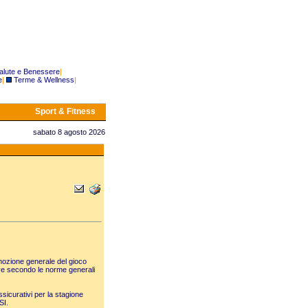
alute e Benessere
|
e
|
Terme & Wellness
|
Sport & Fitness
sabato 8 agosto 2026
mozione generale del gioco
tive secondo le norme generali
ssicurativi per la stagione
SI.