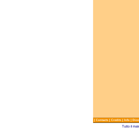
|
|
|
|
Contacts
Credits
Info
Dico
Tutto il ma