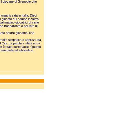
 il giovane di Grenoble che
rganizzata in Italia. Dieci
to giocato sul campo in vetro,
dal mattino giocatrici di varie
o trasparente e poi liete di
ante nostre giocatrici che
e molto simpatica e apprezzata,
 City. La partita è stata ricca
non è stato certo facile. Questo
mminile ad alti livelli si