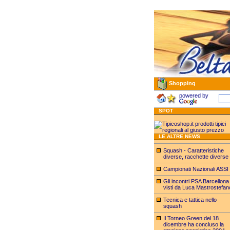
Shopping
powered by
SPOT
LE ALTRE NEWS
Squash - Caratteristiche
diverse, racchette diverse
Campionati Nazionali ASSI
Gli incontri PSA Barcellona
visti da Luca Mastrostefan
Tecnica e tattica nello
squash
Il Torneo Green del 18
dicembre ha concluso la