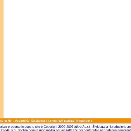
|
|
|
|
|
no di Noi
Pubblicità
Disclaimer
Comunicati Stampa
Newsletter
teriale presente in questo sito è Copyright 2000-2007
Info4U s.r.l.
.
È vietata la riproduzione an
Info4U s.r.l. declina ogni responsabilità per inesattezze dei contenuti e per dati non aggiornati