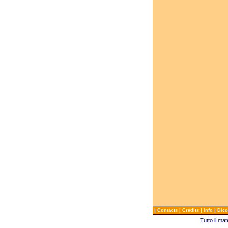
|
|
|
|
Contacts
Credits
Info
Dico
Tutto il ma