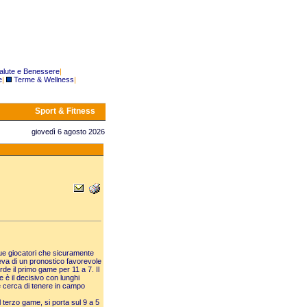
alute e Benessere
|
e
|
Terme & Wellness
|
Sport & Fitness
giovedì 6 agosto 2026
due giocatori che sicuramente
eva di un pronostico favorevole
erde il primo game per 11 a 7. Il
e è il decisivo con lunghi
e cerca di tenere in campo
l terzo game, si porta sul 9 a 5