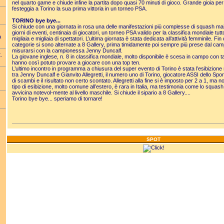
nel quarto game e chiude infine la partita dopo quasi 70 minuti di gioco. Grande gioia per
festeggia a Torino la sua prima vittoria in un torneo PSA.
TORINO bye bye...
Si chiude con una giornata in rosa una delle manifestazioni più complesse di squash mai o
giorni di eventi, centinaia di giocatori, un torneo PSA valido per la classifica mondiale tut
a
migliaia e migliaia di spettatori. L’ultima giornata è stata dedicata all’attività femminile. Fin 
categorie si sono alternate a 8 Gallery, prima timidamente poi sempre più prese dal camp
misurarsi con la campionessa Jenny Duncalf.
.
La giovane inglese, n. 8 in classifica mondiale, molto disponibile è scesa in campo con t
hanno così potuto provare a giocare con una top ten.
L’ultimo incontro in programma a chiusura del super evento di Torino è stata l’esibizion
tra Jenny Duncalf e Gianvito Allegretti, il numero uno di Torino, giocatore ASSI dello Sport
di scambi e il risultato non certo scontato. Allegretti alla fine si è imposto per 2 a 1, ma 
tipo di esibizione, molto comune all’estero, è rara in Italia, ma testimonia come lo squash fe
avvicina notevol-mente al livello maschile. Si chiude il sipario a 8 Gallery....
Torino bye bye... speriamo di tornare!
SPOT