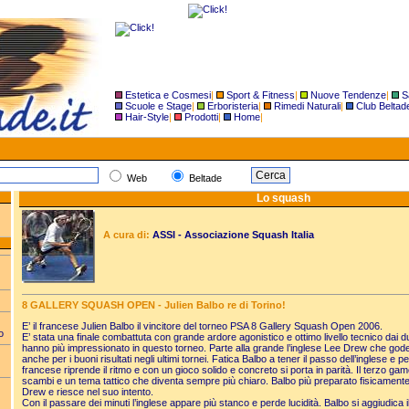
Estetica e Cosmesi
|
Sport & Fitness
|
Nuove Tendenze
|
S
Scuole e Stage
|
Erboristeria
|
Rimedi Naturali
|
Club Beltad
Hair-Style
|
Prodotti
|
Home
|
Web
Beltade
Lo squash
A cura di:
ASSI - Associazione Squash Italia
8 GALLERY SQUASH OPEN - Julien Balbo re di Torino!
E’ il francese Julien Balbo il vincitore del torneo PSA 8 Gallery Squash Open 2006.
o
E’ stata una finale combattuta con grande ardore agonistico e ottimo livello tecnico dai 
hanno più impressionato in questo torneo. Parte alla grande l’inglese Lee Drew che god
anche per i buoni risultati negli ultimi tornei. Fatica Balbo a tener il passo dell’inglese e p
francese riprende il ritmo e con un gioco solido e concreto si porta in parità. Il terzo gam
scambi e un tema tattico che diventa sempre più chiaro. Balbo più preparato fisicament
Drew e riesce nel suo intento.
Con il passare dei minuti l’inglese appare più stanco e perde lucidità. Balbo si aggiudica i