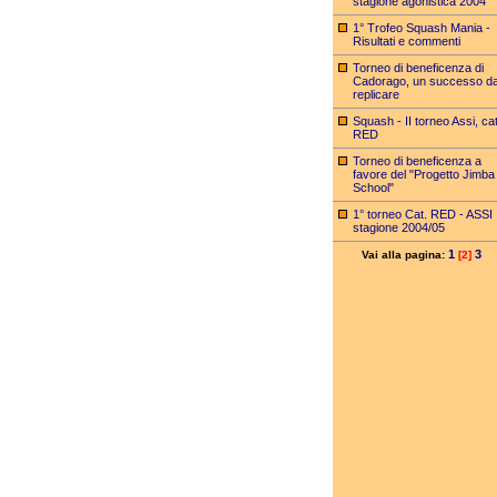
stagione agonistica 2004
1° Trofeo Squash Mania -
Risultati e commenti
Torneo di beneficenza di
Cadorago, un successo d
replicare
Squash - II torneo Assi, cat
RED
Torneo di beneficenza a
favore del "Progetto Jimba
School"
1° torneo Cat. RED - ASSI
stagione 2004/05
1
3
Vai alla pagina:
[2]