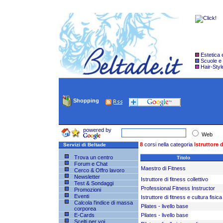
Estetica
Scuole e
Hair-Styl
Shopping
powered by
Web
8
corsi nella categoria
Istruttore d
Servizi di Beltade
Trova un centro
Titolo
Forum e Chat
Maestro di Fitness
Cerco & Offro lavoro
Newsletter
Istruttore di fitness collettivo
Test & Sondaggi
Professional Fitness Instructor
Promozioni
Eventi
Istruttore di fitness e cultura fisica
Calcola l'indice di massa
Pilates - livello base
corporea
E-Cards
Pilates - livello base
Scelti per voi