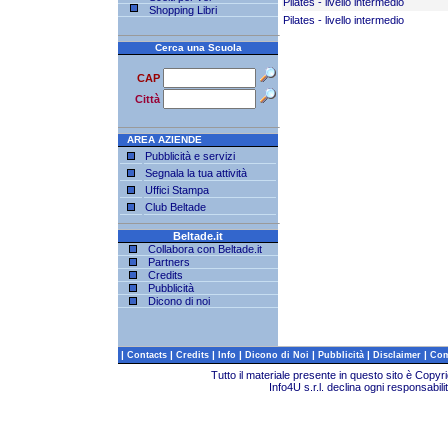
Pilates - livello intermedio
Shopping Libri
Pilates - livello intermedio
Cerca una Scuola
CAP
Città
AREA AZIENDE
Pubblicità e servizi
Segnala la tua attività
Uffici Stampa
Club Beltade
Beltade.it
Collabora con Beltade.it
Partners
Credits
Pubblicità
Dicono di noi
|
|
|
|
|
|
|
Contacts
Credits
Info
Dicono di Noi
Pubblicità
Disclaimer
Com
Tutto il materiale presente in questo sito è Copy
Info4U s.r.l. declina ogni responsabili