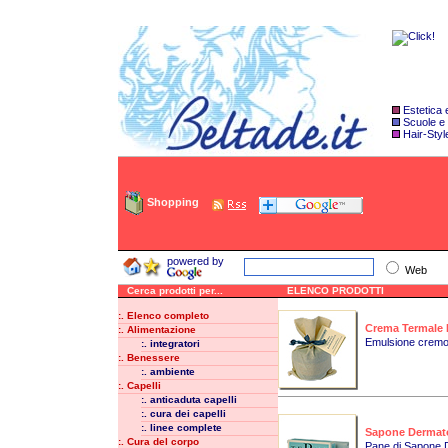
Estetica
Scuole e
Hair-Styl
Shopping
powered by
Web
Cerca prodotti per...
ELENCO PRODOTTI
:. Elenco completo
Crema Termale 
:. Alimentazione
Emulsione cremos
:. integratori
:. Benessere
:. ambiente
:. Capelli
:. anticaduta capelli
:. cura dei capelli
:. linee complete
Sapone Dermat
:. Cura del corpo
Pane di Sapone 