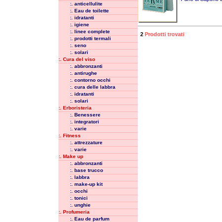
:. anticellulite
:. Eau de toilette
:. idratanti
:. igiene
:. linee complete
2
Prodotti trovati
:. prodotti termali
:. seno
:. solari
:. Cura del viso
:. abbronzanti
:. antirughe
:. contorno occhi
:. cura delle labbra
:. idratanti
:. solari
:. Erboristeria
:. Benessere
:. integratori
:. varie
:. Fitness
:. attrezzature
:. varie
:. Make up
:. abbronzanti
:. base trucco
:. labbra
:. make-up kit
:. occhi
:. tonici
:. unghie
:. Profumeria
:. Eau de parfum