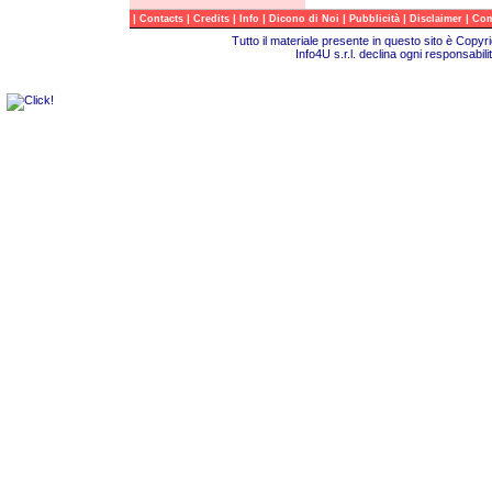
|
|
|
|
|
|
|
Contacts
Credits
Info
Dicono di Noi
Pubblicità
Disclaimer
Com
Tutto il materiale presente in questo sito è Copy
Info4U s.r.l. declina ogni responsabili