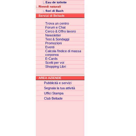
:. Eau de toilette
:. Rimedi naturali
:. fiori di Bach
Servizi di Beltade
Trova un centro
Forum e Chat
Cerco & Offro lavoro
Newsletter
Test & Sondaggi
Promozioni
Eventi
Calcola l'indice di massa
corporea
E-Cards
Scelti per voi
Shopping Libri
AREA AZIENDE
Pubblicità e servizi
Segnala la tua attività
Uffici Stampa
Club Beltade