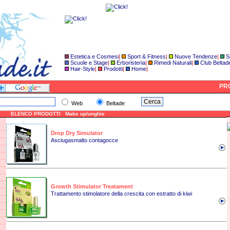
Estetica e Cosmesi
|
Sport & Fitness
|
Nuove Tendenze
|
S
Scuole e Stage
|
Erboristeria
|
Rimedi Naturali
|
Club Beltad
Hair-Style
|
Prodotti
|
Home
|
PRO
Web
Beltade
ELENCO PRODOTTI Make up/unghie
Drop Dry Simulator
Asciugasmalto contagocce
Growth Stimulator Treatament
Trattamento stimolatore della crescita con estratto di kiwi