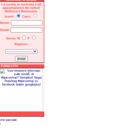
Le novità, le curiosità e gli
appuntamenti dei settori
Bellezza e Benessere.
Insert:
Canc:
Nome:
Email:
Sesso: M
F
Regione:
PUBBLICITA'
che parziale.
.