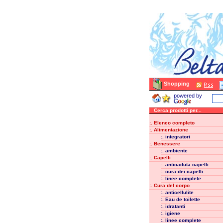
Shopping
powered by
Cerca prodotti per...
:. Elenco completo
:. Alimentazione
:. integratori
:. Benessere
:. ambiente
:. Capelli
:. anticaduta capelli
:. cura dei capelli
:. linee complete
:. Cura del corpo
:. anticellulite
:. Eau de toilette
:. idratanti
:. igiene
:. linee complete