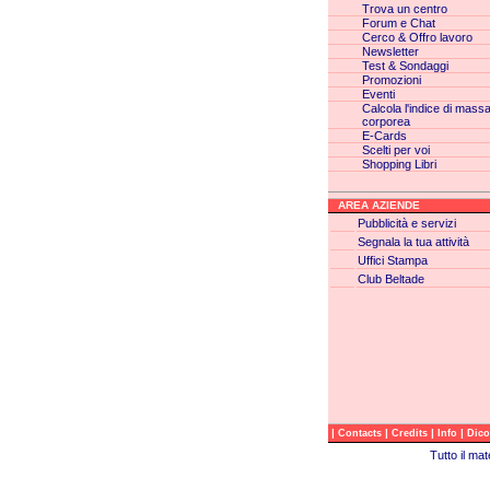
Trova un centro
Forum e Chat
Cerco & Offro lavoro
Newsletter
Test & Sondaggi
Promozioni
Eventi
Calcola l'indice di mass
corporea
E-Cards
Scelti per voi
Shopping Libri
AREA AZIENDE
Pubblicità e servizi
Segnala la tua attività
Uffici Stampa
Club Beltade
|
|
|
|
Contacts
Credits
Info
Dico
Tutto il ma