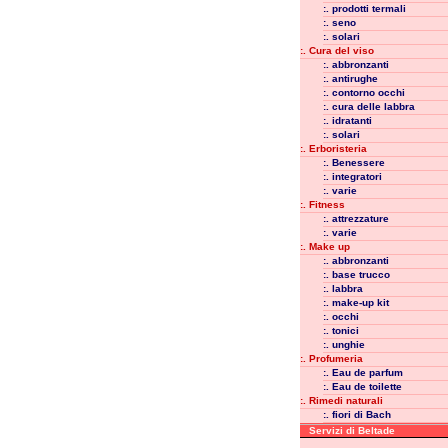
:. prodotti termali
:. seno
:. solari
:. Cura del viso
:. abbronzanti
:. antirughe
:. contorno occhi
:. cura delle labbra
:. idratanti
:. solari
:. Erboristeria
:. Benessere
:. integratori
:. varie
:. Fitness
:. attrezzature
:. varie
:. Make up
:. abbronzanti
:. base trucco
:. labbra
:. make-up kit
:. occhi
:. tonici
:. unghie
:. Profumeria
:. Eau de parfum
:. Eau de toilette
:. Rimedi naturali
:. fiori di Bach
Servizi di Beltade