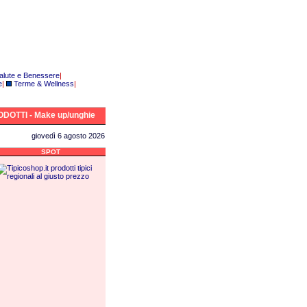
alute e Benessere
|
e
|
Terme & Wellness
|
DOTTI - Make up/unghie
giovedì 6 agosto 2026
SPOT