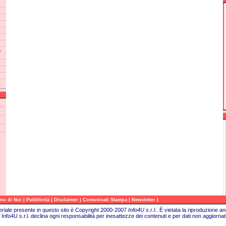
a
|
|
|
|
|
no di Noi
Pubblicità
Disclaimer
Comunicati Stampa
Newsletter
teriale presente in questo sito è Copyright 2000-2007
Info4U s.r.l.
.
È vietata la riproduzione an
Info4U s.r.l. declina ogni responsabilità per inesattezze dei contenuti e per dati non aggiornati