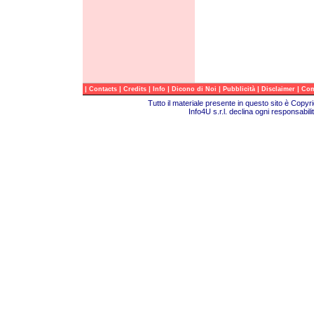
|
|
|
|
|
|
|
Contacts
Credits
Info
Dicono di Noi
Pubblicità
Disclaimer
Com
Tutto il materiale presente in questo sito è Copy
Info4U s.r.l. declina ogni responsabili