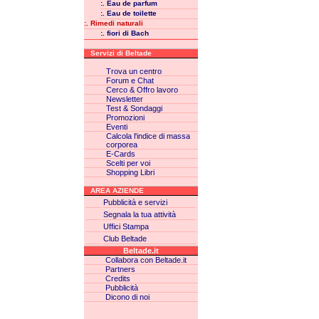
:. Eau de parfum
:. Eau de toilette
:. Rimedi naturali
:. fiori di Bach
Servizi di Beltade
Trova un centro
Forum e Chat
Cerco & Offro lavoro
Newsletter
Test & Sondaggi
Promozioni
Eventi
Calcola l'indice di massa
corporea
E-Cards
Scelti per voi
Shopping Libri
AREA AZIENDE
Pubblicità e servizi
Segnala la tua attività
Uffici Stampa
Club Beltade
Beltade.it
Collabora con Beltade.it
Partners
Credits
Pubblicità
Dicono di noi