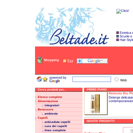
Estetica
Scuole e
Hair-Styl
Shopping
powered by
Web
Cerca prodotti per...
PRIMO PIANO
Retinolo Bio Pl
:. Elenco completo
Deterge delicatam
contemporaneame
:. Alimentazione
:. integratori
:. Benessere
:. ambiente
:. Capelli
NOVITA' PRODOTTI
:. anticaduta capelli
:. cura dei capelli
:. linee complete