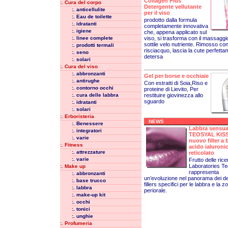
Collagen Plus
:. Cura del corpo
Detergente vellutante
:. anticellulite
per il viso
:. Eau de toilette
prodotto dalla formula
:. idratanti
completamente innovativa
:. igiene
che, appena applicato sul
viso, si trasforma con il massaggi
:. linee complete
sottile velo nutriente. Rimosso con 
:. prodotti termali
risciacquo, lascia la cute perfett
:. seno
detersa
:. solari
:. Cura del viso
:. abbronzanti
Gel per borse e occhiaie
:. antirughe
Con estratti di Soia,Riso e
:. contorno occhi
proteine di Lievito, Per
:. cura delle labbra
restituire giovinezza allo
sguardo
:. idratanti
:. solari
:. Erboristeria
NEWS
:. Benessere
Labbra sensual
:. integratori
TEOSYAL KISS
:. varie
nuovo filler a 
:. Fitness
acido ialuroni
:. attrezzature
reticolato
:. varie
Frutto delle ric
Laboratories T
:. Make up
rappresenta
:. abbronzanti
un’evoluzione nel panorama dei d
:. base trucco
fillers specifici per le labbra e la z
:. labbra
periorale.
:. make-up kit
:. occhi
:. tonici
:. unghie
:. Profumeria