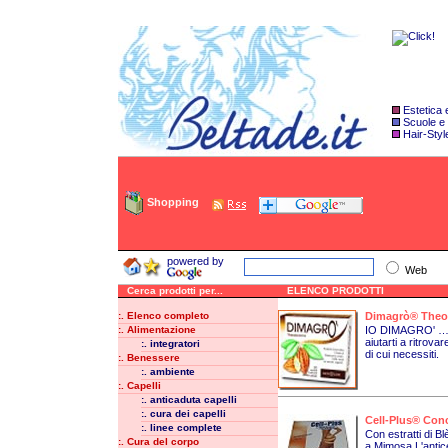
Estetica
Scuole e
Hair-Styl
Shopping
powered by
Web
Cerca prodotti per...
ELENCO PRODOTTI
:. Elenco completo
Dimagrò® The
:. Alimentazione
IO DIMAGRO' …E T
aiutarti a ritrova
:. integratori
di cui necessiti.
:. Benessere
:. ambiente
:. Capelli
:. anticaduta capelli
:. cura dei capelli
Cell-Plus® Conc
:. linee complete
Con estratti di B
:. Cura del corpo
a Mimosa.L'antice