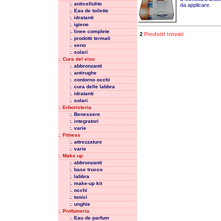
:. anticellulite
da applicare.
:. Eau de toilette
:. idratanti
:. igiene
:. linee complete
2
Prodotti trovati
:. prodotti termali
:. seno
:. solari
:. Cura del viso
:. abbronzanti
:. antirughe
:. contorno occhi
:. cura delle labbra
:. idratanti
:. solari
:. Erboristeria
:. Benessere
:. integratori
:. varie
:. Fitness
:. attrezzature
:. varie
:. Make up
:. abbronzanti
:. base trucco
:. labbra
:. make-up kit
:. occhi
:. tonici
:. unghie
:. Profumeria
:. Eau de parfum