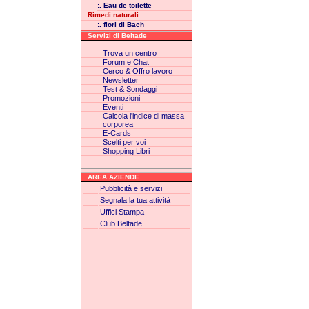
:. Eau de toilette
:. Rimedi naturali
:. fiori di Bach
Servizi di Beltade
Trova un centro
Forum e Chat
Cerco & Offro lavoro
Newsletter
Test & Sondaggi
Promozioni
Eventi
Calcola l'indice di massa
corporea
E-Cards
Scelti per voi
Shopping Libri
AREA AZIENDE
Pubblicità e servizi
Segnala la tua attività
Uffici Stampa
Club Beltade