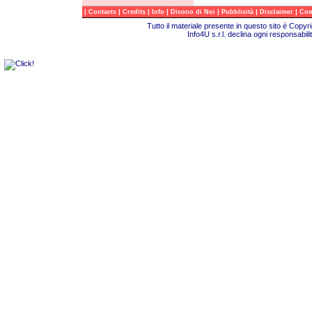
|
|
|
|
|
|
|
Contacts
Credits
Info
Dicono di Noi
Pubblicità
Disclaimer
Com
Tutto il materiale presente in questo sito è Copy
Info4U s.r.l. declina ogni responsabili