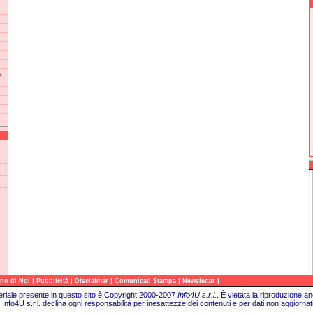
a
|
|
|
|
|
no di Noi
Pubblicità
Disclaimer
Comunicati Stampa
Newsletter
teriale presente in questo sito è Copyright 2000-2007
Info4U s.r.l.
.
È vietata la riproduzione an
Info4U s.r.l. declina ogni responsabilità per inesattezze dei contenuti e per dati non aggiornati