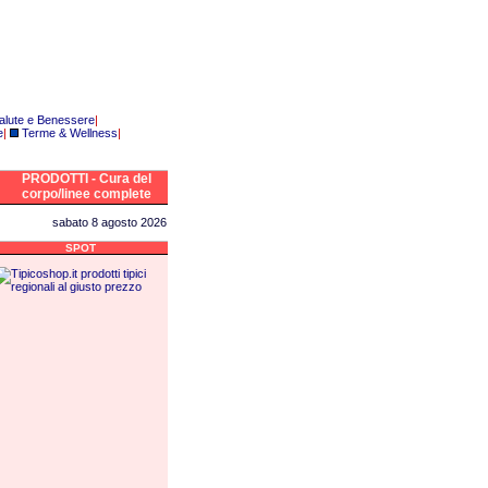
alute e Benessere
|
e
|
Terme & Wellness
|
PRODOTTI - Cura del
corpo/linee complete
sabato 8 agosto 2026
SPOT