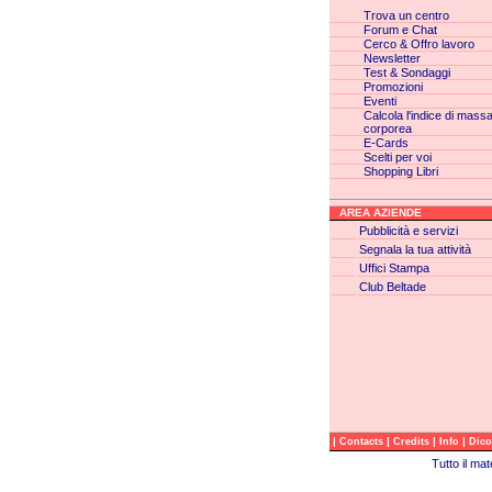
Trova un centro
Forum e Chat
Cerco & Offro lavoro
Newsletter
Test & Sondaggi
Promozioni
Eventi
Calcola l'indice di mass
corporea
E-Cards
Scelti per voi
Shopping Libri
AREA AZIENDE
Pubblicità e servizi
Segnala la tua attività
Uffici Stampa
Club Beltade
|
|
|
|
Contacts
Credits
Info
Dico
Tutto il ma