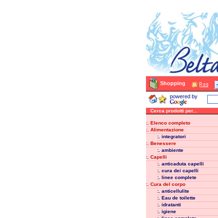
Shopping
powered by
Cerca prodotti per...
:. Elenco completo
:. Alimentazione
:. integratori
:. Benessere
:. ambiente
:. Capelli
:. anticaduta capelli
:. cura dei capelli
:. linee complete
:. Cura del corpo
:. anticellulite
:. Eau de toilette
:. idratanti
:. igiene