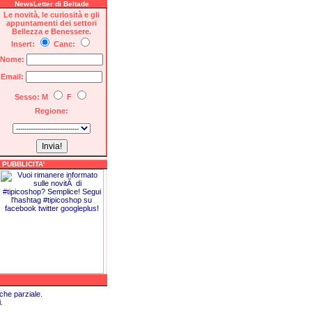
NewsLetter di Beltade
Le novità, le curiosità e gli
appuntamenti dei settori
Bellezza e Benessere.
Insert:
Canc:
Nome:
Email:
Sesso: M
F
Regione:
PUBBLICITA'
che parziale.
.