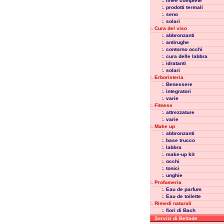
:. linee complete
:. prodotti termali
:. seno
:. solari
:. Cura del viso
:. abbronzanti
:. antirughe
:. contorno occhi
:. cura delle labbra
:. idratanti
:. solari
:. Erboristeria
:. Benessere
:. integratori
:. varie
:. Fitness
:. attrezzature
:. varie
:. Make up
:. abbronzanti
:. base trucco
:. labbra
:. make-up kit
:. occhi
:. tonici
:. unghie
:. Profumeria
:. Eau de parfum
:. Eau de toilette
:. Rimedi naturali
:. fiori di Bach
Servizi di Beltade