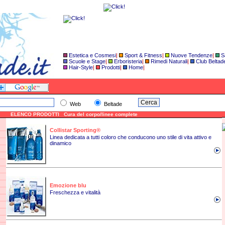
Estetica e Cosmesi
|
Sport & Fitness
|
Nuove Tendenze
|
S
Scuole e Stage
|
Erboristeria
|
Rimedi Naturali
|
Club Beltad
Hair-Style
|
Prodotti
|
Home
|
Web
Beltade
ELENCO PRODOTTI Cura del corpo/linee complete
Collistar Sporting®
Linea dedicata a tutti coloro che conducono uno stile di vita attivo e
dinamico
Emozione blu
Freschezza e vitalità