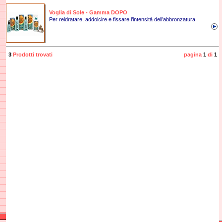
Voglia di Sole - Gamma DOPO
Per reidratare, addolcire e fissare l’intensità dell’abbronzatura
3
Prodotti trovati
pagina
1
di
1