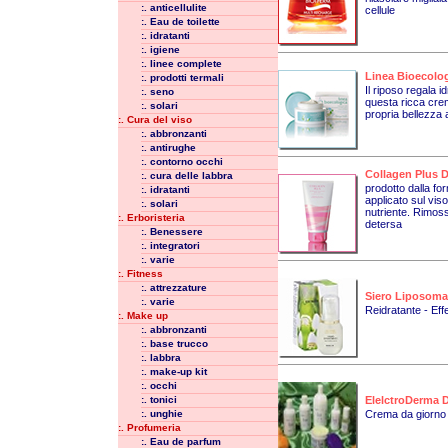
:. anticellulite
cellule
:. Eau de toilette
:. idratanti
:. igiene
:. linee complete
Linea Bioecolog
:. prodotti termali
Il riposo regala 
:. seno
questa ricca crem
:. solari
propria bellezza 
:. Cura del viso
:. abbronzanti
:. antirughe
:. contorno occhi
Collagen Plus De
:. cura delle labbra
prodotto dalla f
:. idratanti
applicato sul viso
:. solari
nutriente. Rimoss
:. Erboristeria
detersa
:. Benessere
:. integratori
:. varie
:. Fitness
:. attrezzature
Siero Liposomal
:. varie
Reidratante - Eff
:. Make up
:. abbronzanti
:. base trucco
:. labbra
:. make-up kit
:. occhi
:. tonici
ElelctroDerma 
:. unghie
Crema da giorno 
:. Profumeria
:. Eau de parfum