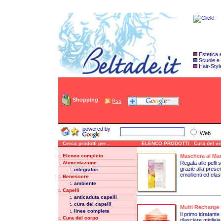
Estetica
Scuole e
Hair-Styl
Shopping
powered by
Web
Cerca prodotti per...
ELENCO PRODOTTI Cura del viso
:. Elenco completo
Maschera al Man
:. Alimentazione
Regala alle pelli 
grazie alla prese
:. integratori
emollienti ed elast
:. Benessere
:. ambiente
:. Capelli
:. anticaduta capelli
:. cura dei capelli
Multi Recharge
:. linee complete
Il primo idratante
:. Cura del corpo
rilasciare migliai