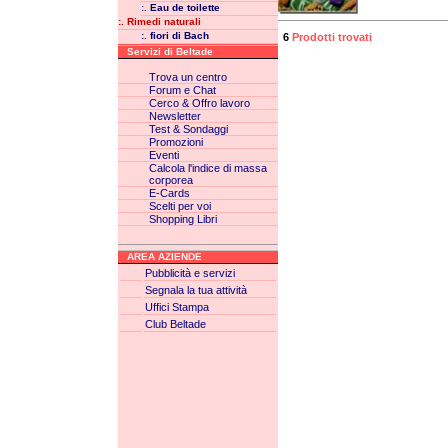
:. Eau de toilette
:. Rimedi naturali
:. fiori di Bach
6
Prodotti trovati
Servizi di Beltade
Trova un centro
Forum e Chat
Cerco & Offro lavoro
Newsletter
Test & Sondaggi
Promozioni
Eventi
Calcola l'indice di massa
corporea
E-Cards
Scelti per voi
Shopping Libri
AREA AZIENDE
Pubblicità e servizi
Segnala la tua attività
Uffici Stampa
Club Beltade