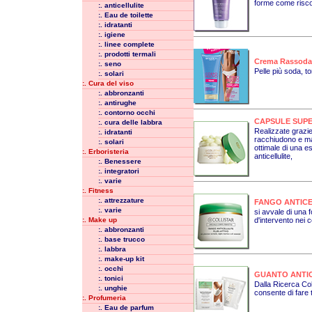
forme come risco
:. anticellulite
:. Eau de toilette
:. idratanti
:. igiene
:. linee complete
:. prodotti termali
Crema Rassodan
:. seno
Pelle più soda, t
:. solari
:. Cura del viso
:. abbronzanti
:. antirughe
:. contorno occhi
CAPSULE SUP
:. cura delle labbra
Realizzate grazie
:. idratanti
racchiudono e man
:. solari
ottimale di una e
:. Erboristeria
anticellulite,
:. Benessere
:. integratori
:. varie
:. Fitness
:. attrezzature
FANGO ANTICE
:. varie
si avvale di una 
:. Make up
d'intervento nei co
:. abbronzanti
:. base trucco
:. labbra
:. make-up kit
:. occhi
GUANTO ANTIC
:. tonici
Dalla Ricerca Coll
:. unghie
consente di fare t
:. Profumeria
:. Eau de parfum