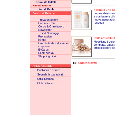
:. Eau de toilette
:. Rimedi naturali
:. fiori di Bach
Formula urto Si
Servizi di Beltade
Le proprietà stimo
a combattere gli a
nuova generazione
Trova un centro
rassoda
Forum e Chat
Cerco & Offro lavoro
Newsletter
Test & Sondaggi
Promozioni
Perle anticellul
Eventi
Modellano il corp
Calcola l'indice di massa
compatta. Queste 
corporea
efficaci contro gli
E-Cards
Scelti per voi
Shopping Libri
14
Prodotti trovati
AREA AZIENDE
Pubblicità e servizi
Segnala la tua attività
Uffici Stampa
Club Beltade