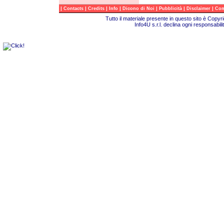
|
|
|
|
|
|
|
Contacts
Credits
Info
Dicono di Noi
Pubblicità
Disclaimer
Com
Tutto il materiale presente in questo sito è Copy
Info4U s.r.l. declina ogni responsabili