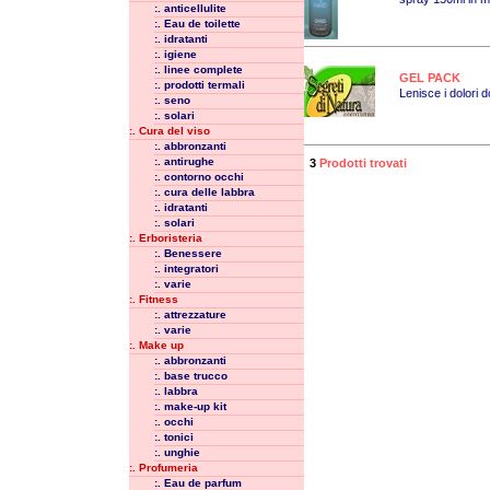
:. anticellulite
:. Eau de toilette
:. idratanti
:. igiene
:. linee complete
GEL PACK
:. prodotti termali
Lenisce i dolori d
:. seno
:. solari
:. Cura del viso
:. abbronzanti
:. antirughe
3
Prodotti trovati
:. contorno occhi
:. cura delle labbra
:. idratanti
:. solari
:. Erboristeria
:. Benessere
:. integratori
:. varie
:. Fitness
:. attrezzature
:. varie
:. Make up
:. abbronzanti
:. base trucco
:. labbra
:. make-up kit
:. occhi
:. tonici
:. unghie
:. Profumeria
:. Eau de parfum