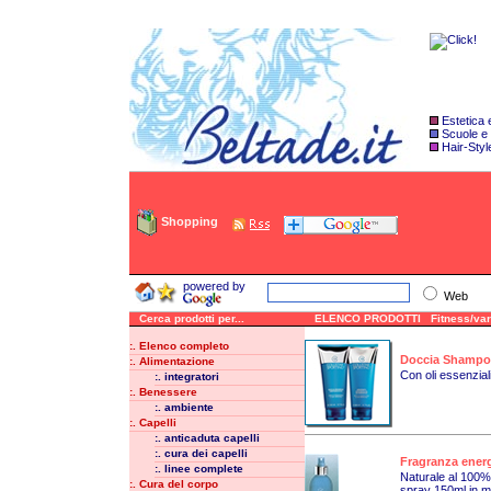
Estetica
Scuole e
Hair-Styl
Shopping
powered by
Web
Cerca prodotti per...
ELENCO PRODOTTI Fitness/var
:. Elenco completo
Doccia Shampo 
:. Alimentazione
Con oli essenziali 
:. integratori
:. Benessere
:. ambiente
:. Capelli
:. anticaduta capelli
:. cura dei capelli
Fragranza energ
:. linee complete
Naturale al 100% 
:. Cura del corpo
spray 150ml in ma