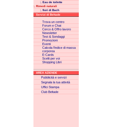
:. Eau de toilette
:. Rimedi naturali
:. fiori di Bach
Servizi di Beltade
Trova un centro
Forum e Chat
Cerco & Offro lavoro
Newsletter
Test & Sondaggi
Promozioni
Eventi
Calcola l'indice di massa
corporea
E-Cards
Scelti per voi
Shopping Libri
AREA AZIENDE
Pubblicità e servizi
Segnala la tua attività
Uffici Stampa
Club Beltade