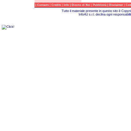
|
|
|
|
|
|
|
Contacts
Credits
Info
Dicono di Noi
Pubblicità
Disclaimer
Com
Tutto il materiale presente in questo sito è Copy
Info4U s.r.l. declina ogni responsabili