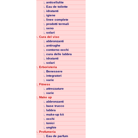
:. anticellulite
:. Eau de toilette
:. idratanti
:. igiene
:. linee complete
:. prodotti termali
:. seno
:. solari
:. Cura del viso
:. abbronzanti
:. antirughe
:. contorno occhi
:. cura delle labbra
:. idratanti
:. solari
:. Erboristeria
:. Benessere
:. integratori
:. varie
:. Fitness
:. attrezzature
:. varie
:. Make up
:. abbronzanti
:. base trucco
:. labbra
:. make-up kit
:. occhi
:. tonici
:. unghie
:. Profumeria
:. Eau de parfum