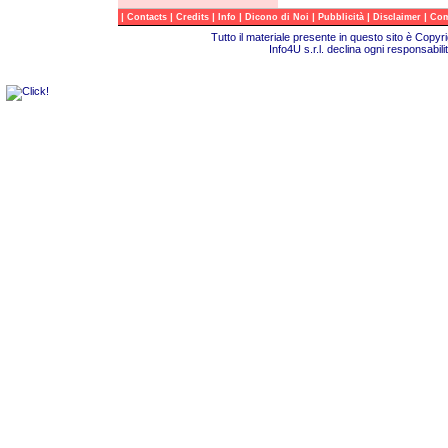
|
|
|
|
|
|
|
Contacts
Credits
Info
Dicono di Noi
Pubblicità
Disclaimer
Com
Tutto il materiale presente in questo sito è Copy
Info4U s.r.l. declina ogni responsabili