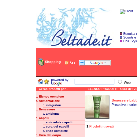
Estetica
Scuole e
Hair-Styl
Shopping
powered by
Web
Cerca prodotti per...
ELENCO PRODOTTI Cura del viso/
:. Elenco completo
Benessere Labb
:. Alimentazione
Protettivo, nutrie
:. integratori
:. Benessere
:. ambiente
:. Capelli
:. anticaduta capelli
1
Prodotti trovati
:. cura dei capelli
:. linee complete
:. Cura del corpo