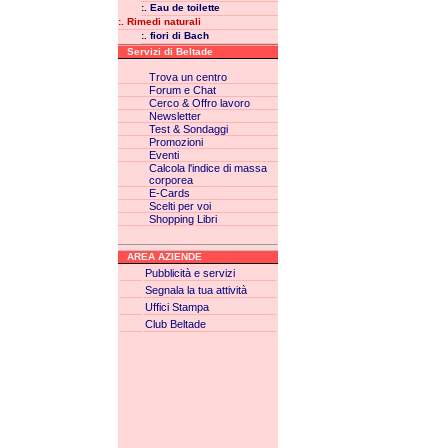
:. Eau de toilette
:. Rimedi naturali
:. fiori di Bach
Servizi di Beltade
Trova un centro
Forum e Chat
Cerco & Offro lavoro
Newsletter
Test & Sondaggi
Promozioni
Eventi
Calcola l'indice di massa
corporea
E-Cards
Scelti per voi
Shopping Libri
AREA AZIENDE
Pubblicità e servizi
Segnala la tua attività
Uffici Stampa
Club Beltade