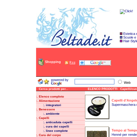
Estetica
Scuole e
Hair-Styl
Shopping
powered by
Web
Cerca prodotti per...
ELENCO PRODOTTI Capelli/cura 
:. Elenco completo
Capelli d’Angel
:. Alimentazione
Supermaschera nu
:. integratori
:. Benessere
:. ambiente
:. Capelli
:. anticaduta capelli
:. cura dei capelli
Tempo al Temp
:. linee complete
Henné per rendere 
:. Cura del corpo