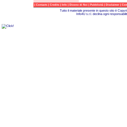
|
|
|
|
|
|
|
Contacts
Credits
Info
Dicono di Noi
Pubblicità
Disclaimer
Com
Tutto il materiale presente in questo sito è Copy
Info4U s.r.l. declina ogni responsabili