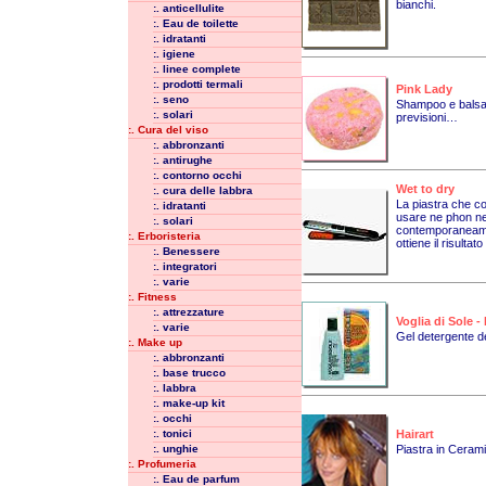
bianchi.
:. anticellulite
:. Eau de toilette
:. idratanti
:. igiene
:. linee complete
:. prodotti termali
Pink Lady
:. seno
Shampoo e balsamo
:. solari
previsioni…
:. Cura del viso
:. abbronzanti
:. antirughe
:. contorno occhi
Wet to dry
:. cura delle labbra
La piastra che c
:. idratanti
usare ne phon ne 
:. solari
contemporaneamen
:. Erboristeria
ottiene il risultat
:. Benessere
:. integratori
:. varie
:. Fitness
:. attrezzature
Voglia di Sole
:. varie
Gel detergente de
:. Make up
:. abbronzanti
:. base trucco
:. labbra
:. make-up kit
:. occhi
:. tonici
Hairart
:. unghie
Piastra in Ceram
:. Profumeria
:. Eau de parfum