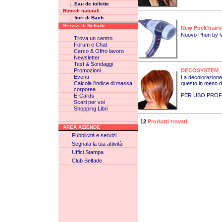
:. Eau de toilette
:. Rimedi naturali
:. fiori di Bach
Servizi di Beltade
New Pock'hair®
Nuovo Phon by V
Trova un centro
Forum e Chat
Cerco & Offro lavoro
Newsletter
Test & Sondaggi
Promozioni
DECOSYSTEM
Eventi
La decolorazione 
Calcola l'indice di massa
questo in meno di
corporea
PER USO PROF
E-Cards
Scelti per voi
Shopping Libri
12
Prodotti trovati
AREA AZIENDE
Pubblicità e servizi
Segnala la tua attività
Uffici Stampa
Club Beltade