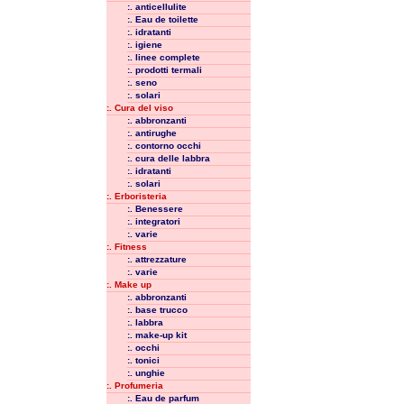
:. anticellulite
:. Eau de toilette
:. idratanti
:. igiene
:. linee complete
:. prodotti termali
:. seno
:. solari
:. Cura del viso
:. abbronzanti
:. antirughe
:. contorno occhi
:. cura delle labbra
:. idratanti
:. solari
:. Erboristeria
:. Benessere
:. integratori
:. varie
:. Fitness
:. attrezzature
:. varie
:. Make up
:. abbronzanti
:. base trucco
:. labbra
:. make-up kit
:. occhi
:. tonici
:. unghie
:. Profumeria
:. Eau de parfum