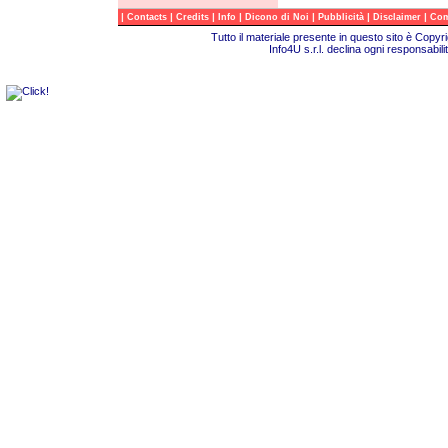
|
|
|
|
|
|
|
Contacts
Credits
Info
Dicono di Noi
Pubblicità
Disclaimer
Com
Tutto il materiale presente in questo sito è Copy
Info4U s.r.l. declina ogni responsabili