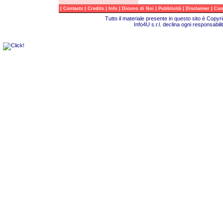
|
|
|
|
|
|
|
Contacts
Credits
Info
Dicono di Noi
Pubblicità
Disclaimer
Com
Tutto il materiale presente in questo sito è Copy
Info4U s.r.l. declina ogni responsabili