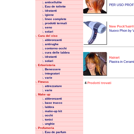
:. anticellulite
PER USO PROF
:. Eau de toilette
:. idratanti
:. igiene
:. linee complete
:. prodotti termali
New Pock'hair®
:. seno
Nuovo Phon by V
:. solari
:. Cura del viso
:. abbronzanti
:. antirughe
:. contorno occhi
:. cura delle labbra
:. idratanti
Hairart
:. solari
Piastra in Ceram
:. Erboristeria
:. Benessere
:. integratori
:. varie
:. Fitness
4
Prodotti trovati
:. attrezzature
:. varie
:. Make up
:. abbronzanti
:. base trucco
:. labbra
:. make-up kit
:. occhi
:. tonici
:. unghie
:. Profumeria
:. Eau de parfum