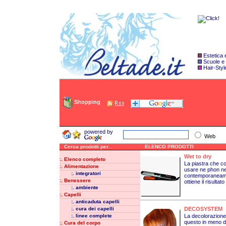
Estetica
Scuole e
Hair-Styl
Shopping
powered by
Web
Cerca prodotti per...
ELENCO PRODOTTI
Wet to dry
:. Elenco completo
La piastra che c
:. Alimentazione
usare ne phon ne 
:. integratori
contemporaneamen
:. Benessere
ottiene il risultat
:. ambiente
:. Capelli
:. anticaduta capelli
:. cura dei capelli
DECOSYSTEM
:. linee complete
La decolorazione 
questo in meno di
:. Cura del corpo