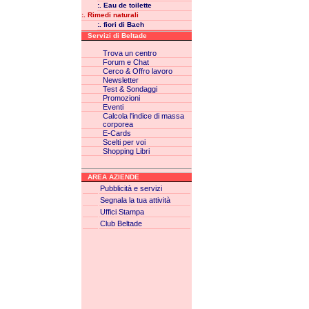
:. Eau de toilette
:. Rimedi naturali
:. fiori di Bach
Servizi di Beltade
Trova un centro
Forum e Chat
Cerco & Offro lavoro
Newsletter
Test & Sondaggi
Promozioni
Eventi
Calcola l'indice di massa
corporea
E-Cards
Scelti per voi
Shopping Libri
AREA AZIENDE
Pubblicità e servizi
Segnala la tua attività
Uffici Stampa
Club Beltade