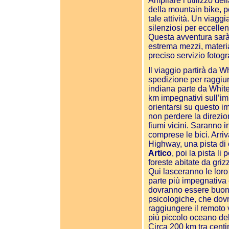
Ampliare l’utilizzo de
della mountain bike, p
tale attività. Un viagg
silenziosi per eccelle
Questa avventura sarà
estrema mezzi, materia
preciso servizio fotog
Il viaggio partirà da 
spedizione per raggiung
indiana parte da White
km impegnativi sull’im
orientarsi su questo i
non perdere la direzione
fiumi vicini. Saranno i
comprese le bici. Arri
Highway, una pista di
Artico
, poi la pista l
foreste abitate da grizzl
Qui lasceranno le loro
parte più impegnativa 
dovranno essere buone
psicologiche, che dovra
raggiungere il remoto v
più piccolo oceano del
Circa 200 km tra centina