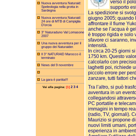
verso il pol
Nuova avventura Naturaid:
supporto es
Speleologia nella grotta in
Sardegna
La spedizione si svolg
giugno 2005; quando le
Nuova avventura Naturaid:
24 ore di MTB di Campiglia
affrontare il fiume Yuk
D’orcia
anche se l’acqua è ge
3° Naturaduno Val Lomasone
è troppo rigida e solo 
2007
sfavore ci saranno, in
Una nuova avventura per il
intensità.
gruppo dei Naturaider.
In circa 20-25 giorni s
Il 3° NATURAID Marocco è
1750 km. Questo valore
terminato
calcolarlo con precisi
News del 9 novembre
laghetti poi, richiede
piccolo errore per perde
zanzare, tutti fattori
La gara è partita!!!
Tra l’altro, si può tra
2
3
4
Vai alla pagina:
[1]
avventura in un event
collegandosi attraverso
PC portatile e telecam
immagini in tempo real
(radio, TV, giornali).
Maurizio si propone di
nuovi limiti umani, po
esperienza in ambienti