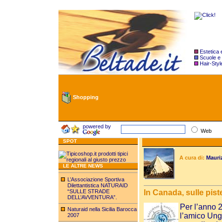
Estetica
Scuole e
Hair-Styl
Shopping
powered by
Web
SPOT
A cura di:
Mauri
LE ALTRE NEWS
L’Associazione Sportiva
Dilettantistica NATURAID
“SULLE STRADE
In Canada, sulle pist
DELL’AVVENTURA”.
Per l’anno 2
Naturaid nella Sicilia Barocca
l’amico Ung
2007