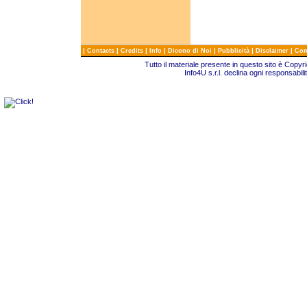
|
|
|
|
|
|
|
Contacts
Credits
Info
Dicono di Noi
Pubblicità
Disclaimer
Com
Tutto il materiale presente in questo sito è Copy
Info4U s.r.l. declina ogni responsabili