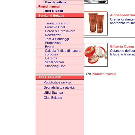
:. Eau de toilette
:. Rimedi naturali
:. fiori di Bach
Autoabbronzant
Servizi di Beltade
Crema idratante-pr
abbronzatura imm
Trova un centro
Forum e Chat
Cerco & Offro lavoro
Newsletter
Test & Sondaggi
Promozioni
Glitterin Ocean
Eventi
Calcola l'indice di massa
Cofanetto dell'es
corporea
la luce, e le serate
E-Cards
Scelti per voi
Shopping Libri
179
Prodotti trovati
AREA AZIENDE
Pubblicità e servizi
Segnala la tua attività
Uffici Stampa
Club Beltade