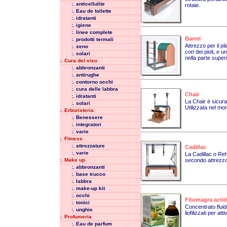
:. anticellulite
rotaie.
:. Eau de toilette
:. idratanti
:. igiene
:. linee complete
Barrel
:. prodotti termali
Attrezzo per il p
:. seno
con dei pioli, e u
:. solari
nella parte superi
:. Cura del viso
:. abbronzanti
:. antirughe
:. contorno occhi
:. cura delle labbra
Chair
:. idratanti
La Chair é sicura
:. solari
Utilizzata nel mo
:. Erboristeria
:. Benessere
:. integratori
:. varie
:. Fitness
:. attrezzature
Cadillac
:. varie
La Cadillac o Reha
:. Make up
secondo attrezzo 
:. abbronzanti
:. base trucco
:. labbra
:. make-up kit
:. occhi
Fitomagra actid
:. tonici
Concentrato fluid
:. unghie
liofilizzati per a
:. Profumeria
:. Eau de parfum