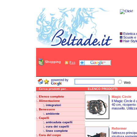
Estetica
Scuole e
Hair-Styl
Shopping
powered by
Web
Cerca prodotti per...
ELENCO PRODOTTI
:. Elenco completo
Magic Circle
:. Alimentazione
Il Magic Circle é
40 cm, ricoperto
:. integratori
massello. Utilizza
:. Benessere
:. ambiente
:. Capelli
:. anticaduta capelli
:. cura dei capelli
Reformer
:. linee complete
l’attrezzo princip
:. Cura del corpo
struttura portant