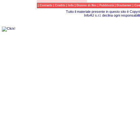
|
|
|
|
|
|
|
Contacts
Credits
Info
Dicono di Noi
Pubblicità
Disclaimer
Com
Tutto il materiale presente in questo sito è Copy
Info4U s.r.l. declina ogni responsabili