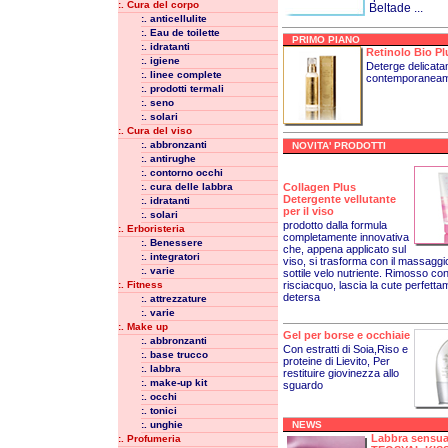
:. Cura del corpo
Beltade ...
:. anticellulite
:. Eau de toilette
PRIMO PIANO
:. idratanti
Retinolo Bio Pl
:. igiene
Deterge delicatam
:. linee complete
contemporaneame
:. prodotti termali
:. seno
:. solari
:. Cura del viso
:. abbronzanti
NOVITA' PRODOTTI
:. antirughe
:. contorno occhi
Collagen Plus
:. cura delle labbra
Detergente vellutante
:. idratanti
per il viso
:. solari
prodotto dalla formula
:. Erboristeria
completamente innovativa
:. Benessere
che, appena applicato sul
:. integratori
viso, si trasforma con il massaggi
:. varie
sottile velo nutriente. Rimosso con 
risciacquo, lascia la cute perfett
:. Fitness
detersa
:. attrezzature
:. varie
:. Make up
Gel per borse e occhiaie
:. abbronzanti
Con estratti di Soia,Riso e
:. base trucco
proteine di Lievito, Per
:. labbra
restituire giovinezza allo
:. make-up kit
sguardo
:. occhi
:. tonici
:. unghie
NEWS
Labbra sensual
:. Profumeria