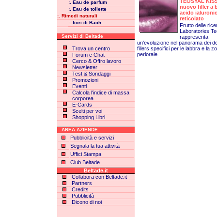
TEOSYAL KISS
:. Eau de parfum
nuovo filler a 
:. Eau de toilette
acido ialuroni
:. Rimedi naturali
reticolato
:. fiori di Bach
Frutto delle ric
Laboratories T
Servizi di Beltade
rappresenta
un’evoluzione nel panorama dei d
Trova un centro
fillers specifici per le labbra e la z
periorale.
Forum e Chat
Cerco & Offro lavoro
Newsletter
Test & Sondaggi
Promozioni
Eventi
Calcola l'indice di massa
corporea
E-Cards
Scelti per voi
Shopping Libri
AREA AZIENDE
Pubblicità e servizi
Segnala la tua attività
Uffici Stampa
Club Beltade
Beltade.it
Collabora con Beltade.it
Partners
Credits
Pubblicità
Dicono di noi