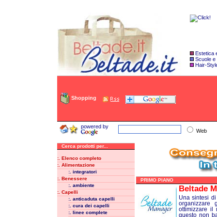
Estetica
Scuole e
Hair-Styl
Shopping
powered by
Web
Cerca prodotti per...
:. Elenco completo
:. Alimentazione
:. integratori
:. Benessere
PRIMO PIANO
:. ambiente
Beltade M
:. Capelli
Una sintesi di
:. anticaduta capelli
organizzare g
:. cura dei capelli
ottimizzare il
:. linee complete
questo non bas