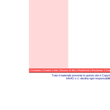
|
|
|
|
|
|
|
Contacts
Credits
Info
Dicono di Noi
Pubblicità
Disclaimer
Com
Tutto il materiale presente in questo sito è Copy
Info4U s.r.l. declina ogni responsabili