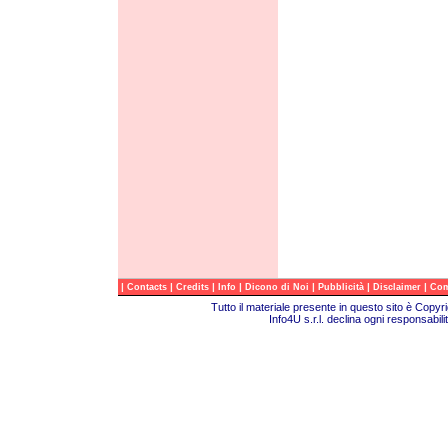
|
|
|
|
|
|
|
Contacts
Credits
Info
Dicono di Noi
Pubblicità
Disclaimer
Com
Tutto il materiale presente in questo sito è Copy
Info4U s.r.l. declina ogni responsabili