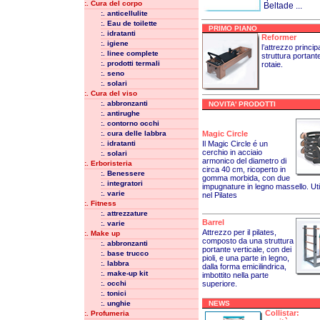
:. Cura del corpo
Beltade ...
:. anticellulite
:. Eau de toilette
PRIMO PIANO
:. idratanti
Reformer
:. igiene
l’attrezzo princip
:. linee complete
struttura portant
:. prodotti termali
rotaie.
:. seno
:. solari
:. Cura del viso
:. abbronzanti
NOVITA' PRODOTTI
:. antirughe
:. contorno occhi
Magic Circle
:. cura delle labbra
Il Magic Circle é un
:. idratanti
cerchio in acciaio
:. solari
armonico del diametro di
:. Erboristeria
circa 40 cm, ricoperto in
:. Benessere
gomma morbida, con due
:. integratori
impugnature in legno massello. Uti
:. varie
nel Pilates
:. Fitness
:. attrezzature
Barrel
:. varie
Attrezzo per il pilates,
:. Make up
composto da una struttura
:. abbronzanti
portante verticale, con dei
:. base trucco
pioli, e una parte in legno,
:. labbra
dalla forma emicilindrica,
:. make-up kit
imbottito nella parte
:. occhi
superiore.
:. tonici
:. unghie
NEWS
Collistar:
:. Profumeria