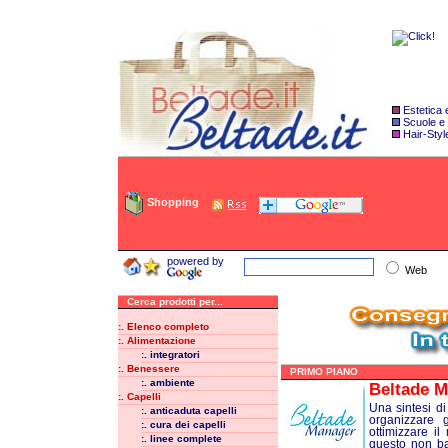
Estetica
Scuole e
Hair-Styl
Shopping
powered by
Web
Cerca prodotti per...
:. Elenco completo
:. Alimentazione
:. integratori
:. Benessere
PRIMO PIANO
:. ambiente
Beltade M
:. Capelli
Una sintesi di
:. anticaduta capelli
organizzare g
:. cura dei capelli
ottimizzare il
:. linee complete
questo non bas