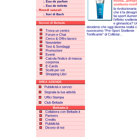
novità...prespo
:. Eau de parfum
snellente-toni
:. Eau de toilette
la rivoluzionaria
:. Rimedi naturali
che ti fa dimagr
:. fiori di Bach
fai sport! Aume
l’effetto snellent
Servizi di Beltade
e ginnastica? U
desiderio che oggi diventa realtà c
Trova un centro
nuovissimo “Pre-Sport Snellente
Tonificante” di Collistar...
Forum e Chat
Cerco & Offro lavoro
Newsletter
Test & Sondaggi
Promozioni
Eventi
Calcola l'indice di massa
corporea
E-Cards
Scelti per voi
Shopping Libri
AREA AZIENDE
Pubblicità e servizi
Segnala la tua attività
Uffici Stampa
Club Beltade
Beltade.it
Collabora con Beltade.it
Partners
Credits
Pubblicità
Dicono di noi