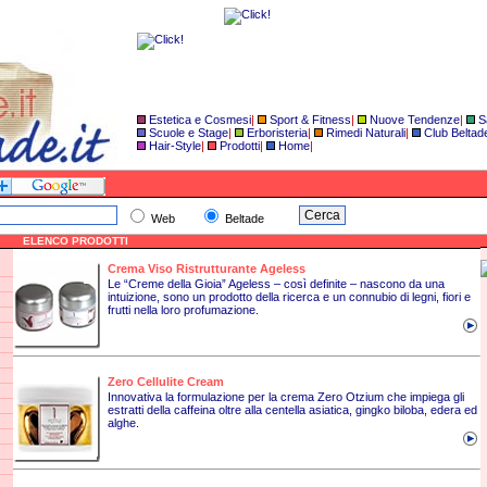
Estetica e Cosmesi
|
Sport & Fitness
|
Nuove Tendenze
|
S
Scuole e Stage
|
Erboristeria
|
Rimedi Naturali
|
Club Beltad
Hair-Style
|
Prodotti
|
Home
|
Web
Beltade
ELENCO PRODOTTI
Crema Viso Ristrutturante Ageless
Le “Creme della Gioia” Ageless – così definite – nascono da una
intuizione, sono un prodotto della ricerca e un connubio di legni, fiori e
frutti nella loro profumazione.
Zero Cellulite Cream
Innovativa la formulazione per la crema Zero Otzium che impiega gli
estratti della caffeina oltre alla centella asiatica, gingko biloba, edera ed
alghe.