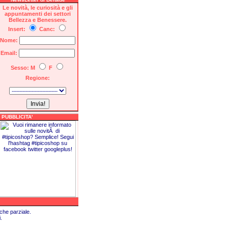
Le novità, le curiosità e gli
appuntamenti dei settori
Bellezza e Benessere.
Insert:
Canc:
Nome:
Email:
Sesso: M
F
Regione:
PUBBLICITA'
che parziale.
.