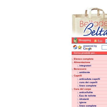
Shopping
powered by
Cerca prodotti per...
:. Elenco completo
:. Alimentazione
:. integratori
:. Benessere
:. ambiente
:. Capelli
:. anticaduta capelli
:. cura dei capelli
:. linee complete
:. Cura del corpo
:. anticellulite
:. Eau de toilette
:. idratanti
:. igiene
:. linee complete