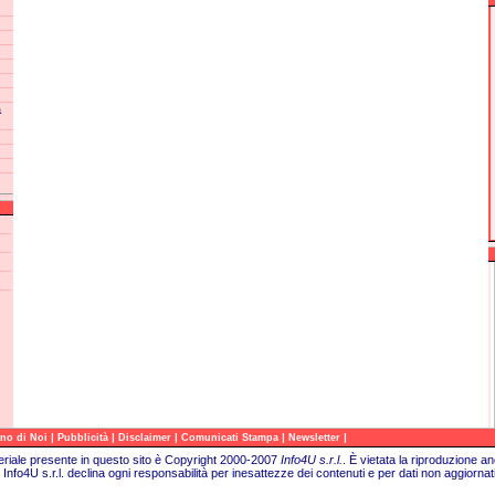
a
|
|
|
|
|
no di Noi
Pubblicità
Disclaimer
Comunicati Stampa
Newsletter
teriale presente in questo sito è Copyright 2000-2007
Info4U s.r.l.
.
È vietata la riproduzione an
Info4U s.r.l. declina ogni responsabilità per inesattezze dei contenuti e per dati non aggiornati