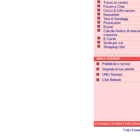
Trova un centro
Forum e Chat
Cerco & Offro lavoro
Newsletter
Test & Sondaggi
Promozioni
Eventi
Calcola l'indice di mass
corporea
E-Cards
Scelti per voi
Shopping Libri
AREA AZIENDE
Pubblicità e servizi
Segnala la tua attività
Uffici Stampa
Club Beltade
|
|
|
|
Contacts
Credits
Info
Dico
Tutto il ma