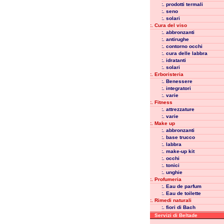
:. prodotti termali
:. seno
:. solari
:. Cura del viso
:. abbronzanti
:. antirughe
:. contorno occhi
:. cura delle labbra
:. idratanti
:. solari
:. Erboristeria
:. Benessere
:. integratori
:. varie
:. Fitness
:. attrezzature
:. varie
:. Make up
:. abbronzanti
:. base trucco
:. labbra
:. make-up kit
:. occhi
:. tonici
:. unghie
:. Profumeria
:. Eau de parfum
:. Eau de toilette
:. Rimedi naturali
:. fiori di Bach
Servizi di Beltade