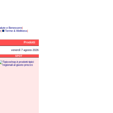
alute e Benessere
|
e
|
Terme & Wellness
|
Prodotti
venerdì 7 agosto 2026
SPOT