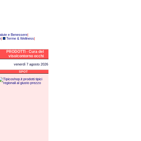
alute e Benessere
|
e
|
Terme & Wellness
|
PRODOTTI - Cura del
viso/contorno occhi
venerdì 7 agosto 2026
SPOT