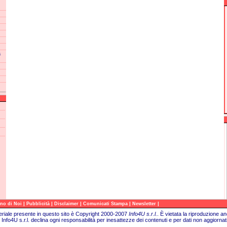
a
|
|
|
|
|
no di Noi
Pubblicità
Disclaimer
Comunicati Stampa
Newsletter
teriale presente in questo sito è Copyright 2000-2007
Info4U s.r.l.
.
È vietata la riproduzione an
Info4U s.r.l. declina ogni responsabilità per inesattezze dei contenuti e per dati non aggiornati