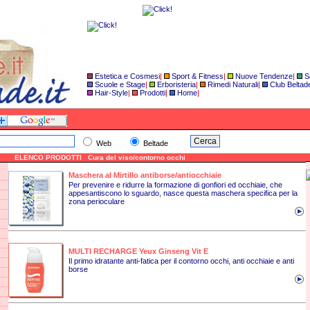
Estetica e Cosmesi
|
Sport & Fitness
|
Nuove Tendenze
|
S
Scuole e Stage
|
Erboristeria
|
Rimedi Naturali
|
Club Beltad
Hair-Style
|
Prodotti
|
Home
|
Web
Beltade
ELENCO PRODOTTI Cura del viso/contorno occhi
Maschera al Mirtillo antiborse/antiocchiaie
Per prevenire e ridurre la formazione di gonfiori ed occhiaie, che
appesantiscono lo sguardo, nasce questa maschera specifica per la
zona perioculare
MULTI RECHARGE Yeux Ginseng Vit E
Il primo idratante anti-fatica per il contorno occhi, anti occhiaie e anti
borse