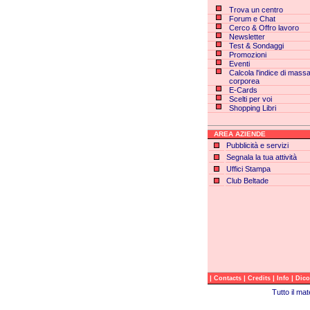
Trova un centro
Forum e Chat
Cerco & Offro lavoro
Newsletter
Test & Sondaggi
Promozioni
Eventi
Calcola l'indice di mass
corporea
E-Cards
Scelti per voi
Shopping Libri
AREA AZIENDE
Pubblicità e servizi
Segnala la tua attività
Uffici Stampa
Club Beltade
|
|
|
|
Contacts
Credits
Info
Dico
Tutto il ma