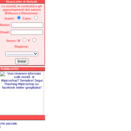
NewsLetter di Beltade
Le novità, le curiosità e gli
appuntamenti dei settori
Bellezza e Benessere.
Insert:
Canc:
Nome:
Email:
Sesso: M
F
Regione:
PUBBLICITA'
che parziale.
.