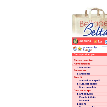
Shopping
powered by
Cerca prodotti per...
:. Elenco completo
:. Alimentazione
:. integratori
:. Benessere
:. ambiente
:. Capelli
:. anticaduta capelli
:. cura dei capelli
:. linee complete
:. Cura del corpo
:. anticellulite
:. Eau de toilette
:. idratanti
:. igiene