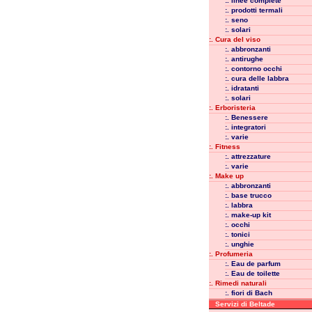
:. linee complete
:. prodotti termali
:. seno
:. solari
:. Cura del viso
:. abbronzanti
:. antirughe
:. contorno occhi
:. cura delle labbra
:. idratanti
:. solari
:. Erboristeria
:. Benessere
:. integratori
:. varie
:. Fitness
:. attrezzature
:. varie
:. Make up
:. abbronzanti
:. base trucco
:. labbra
:. make-up kit
:. occhi
:. tonici
:. unghie
:. Profumeria
:. Eau de parfum
:. Eau de toilette
:. Rimedi naturali
:. fiori di Bach
Servizi di Beltade