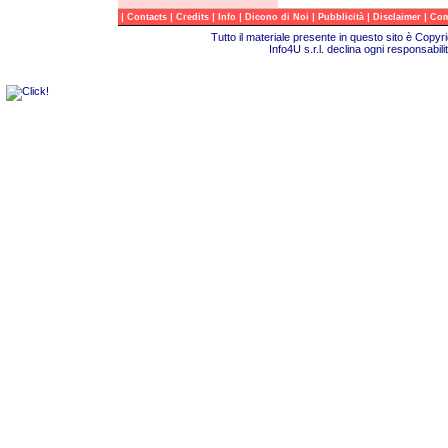
|
|
|
|
|
|
|
Contacts
Credits
Info
Dicono di Noi
Pubblicità
Disclaimer
Com
Tutto il materiale presente in questo sito è Copy
Info4U s.r.l. declina ogni responsabili