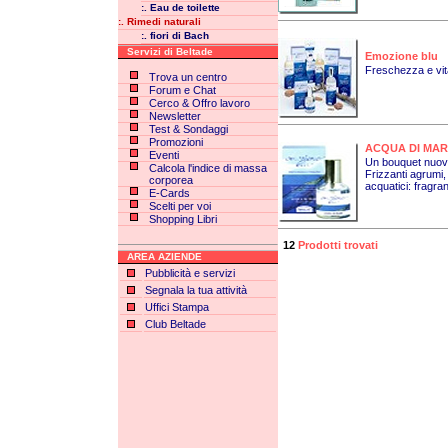
:. Eau de toilette
:. Rimedi naturali
:. fiori di Bach
Servizi di Beltade
Emozione blu
Freschezza e vita
Trova un centro
Forum e Chat
Cerco & Offro lavoro
Newsletter
Test & Sondaggi
Promozioni
ACQUA DI MARE 
Eventi
Un bouquet nuov
Calcola l'indice di massa
Frizzanti agrumi, 
corporea
acquatici: fragra
E-Cards
Scelti per voi
Shopping Libri
12
Prodotti trovati
AREA AZIENDE
Pubblicità e servizi
Segnala la tua attività
Uffici Stampa
Club Beltade