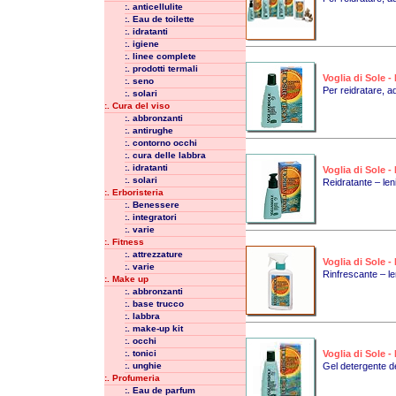
:. anticellulite
:. Eau de toilette
:. idratanti
:. igiene
:. linee complete
:. prodotti termali
Voglia di Sole 
:. seno
Per reidratare, ad
:. solari
:. Cura del viso
:. abbronzanti
:. antirughe
:. contorno occhi
:. cura delle labbra
:. idratanti
Voglia di Sole 
:. solari
Reidratante – leni
:. Erboristeria
:. Benessere
:. integratori
:. varie
:. Fitness
:. attrezzature
Voglia di Sole 
:. varie
Rinfrescante – le
:. Make up
:. abbronzanti
:. base trucco
:. labbra
:. make-up kit
:. occhi
:. tonici
Voglia di Sole
:. unghie
Gel detergente de
:. Profumeria
:. Eau de parfum