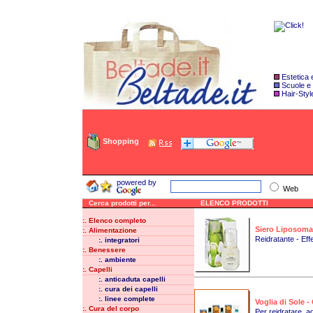
Estetica
Scuole e
Hair-Styl
Shopping
powered by
Web
Cerca prodotti per...
ELENCO PRODOTTI
:. Elenco completo
Siero Liposomal
:. Alimentazione
Reidratante - Eff
:. integratori
:. Benessere
:. ambiente
:. Capelli
:. anticaduta capelli
:. cura dei capelli
:. linee complete
Voglia di Sole
:. Cura del corpo
Per reidratare, ad