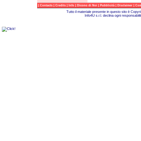
|
|
|
|
|
|
|
Contacts
Credits
Info
Dicono di Noi
Pubblicità
Disclaimer
Com
Tutto il materiale presente in questo sito è Copy
Info4U s.r.l. declina ogni responsabili