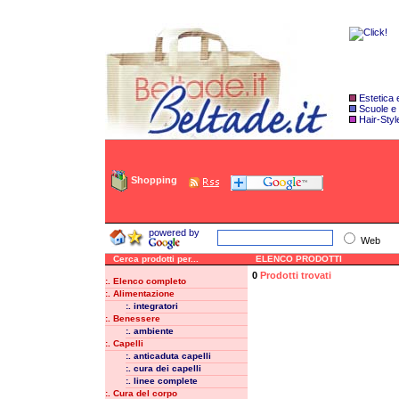
Estetica
Scuole e
Hair-Styl
Shopping
powered by
Web
Cerca prodotti per...
ELENCO PRODOTTI
0
Prodotti trovati
:. Elenco completo
:. Alimentazione
:. integratori
:. Benessere
:. ambiente
:. Capelli
:. anticaduta capelli
:. cura dei capelli
:. linee complete
:. Cura del corpo