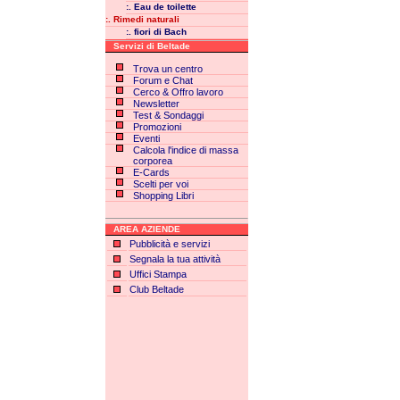
:. Eau de toilette
:. Rimedi naturali
:. fiori di Bach
Servizi di Beltade
Trova un centro
Forum e Chat
Cerco & Offro lavoro
Newsletter
Test & Sondaggi
Promozioni
Eventi
Calcola l'indice di massa
corporea
E-Cards
Scelti per voi
Shopping Libri
AREA AZIENDE
Pubblicità e servizi
Segnala la tua attività
Uffici Stampa
Club Beltade