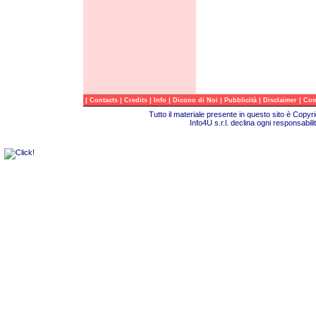
|
|
|
|
|
|
|
Contacts
Credits
Info
Dicono di Noi
Pubblicità
Disclaimer
Com
Tutto il materiale presente in questo sito è Copy
Info4U s.r.l. declina ogni responsabili