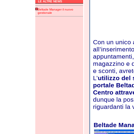
LE ALTRE NEWS
Beltade Manager il nuovo
gestionale
Con un unico a
all’inserimento
appuntamenti, 
magazzino e d
e sconti, avret
L’
utilizzo del
portale Beltad
Centro attrav
dunque la poss
riguardanti la v
Beltade Man