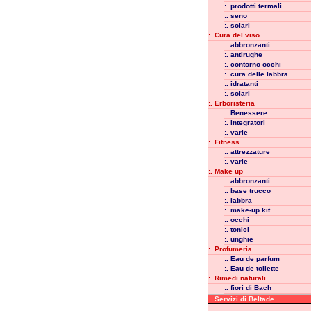
:. prodotti termali
:. seno
:. solari
:. Cura del viso
:. abbronzanti
:. antirughe
:. contorno occhi
:. cura delle labbra
:. idratanti
:. solari
:. Erboristeria
:. Benessere
:. integratori
:. varie
:. Fitness
:. attrezzature
:. varie
:. Make up
:. abbronzanti
:. base trucco
:. labbra
:. make-up kit
:. occhi
:. tonici
:. unghie
:. Profumeria
:. Eau de parfum
:. Eau de toilette
:. Rimedi naturali
:. fiori di Bach
Servizi di Beltade