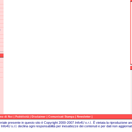
a
|
|
|
|
|
no di Noi
Pubblicità
Disclaimer
Comunicati Stampa
Newsletter
teriale presente in questo sito è Copyright 2000-2007
Info4U s.r.l.
.
È vietata la riproduzione an
Info4U s.r.l. declina ogni responsabilità per inesattezze dei contenuti e per dati non aggiornati