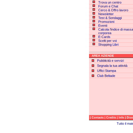
Trova un centro
Forum e Chat
Cerco & Offro lavoro
Newsletter
Test & Sondaggi
Promozioni
Eventi
Calcola l'indice di mass
corporea
E-Cards
Scelti per voi
Shopping Libri
AREA AZIENDE
Pubblicità e servizi
Segnala la tua attività
Uffici Stampa
Club Beltade
|
|
|
|
Contacts
Credits
Info
Dico
Tutto il ma