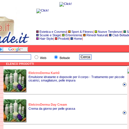
Estetica e Cosmesi
|
Sport & Fitness
|
Nuove Tendenze
|
S
Scuole e Stage
|
Erboristeria
|
Rimedi Naturali
|
Club Beltad
Hair-Style
|
Prodotti
|
Home
|
Web
Beltade
ELENCO PRODOTTI
ElelctroDerma Karitè
Emulsione idratante e doposole per il corpo - Trattamento per piccole
cicatrici, smagliature, pelle impura
ElelctroDerma Day Cream
Crema da giorno per pelle grassa