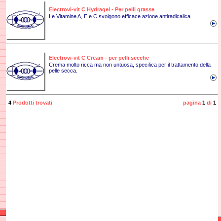
Electrovi-vit C Hydragel - Per pelli grasse
Le Vitamine A, E e C svolgono efficace azione antiradicalica...
Electrovi-vit C Cream - per pelli secche
Crema molto ricca ma non untuosa, specifica per il trattamento della
pelle secca.
4
Prodotti trovati
pagina
1
di
1