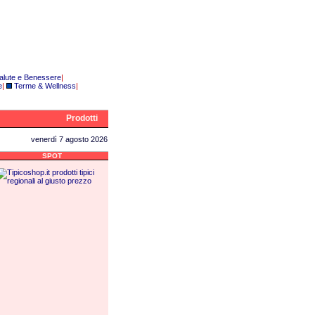
alute e Benessere
|
e
|
Terme & Wellness
|
Prodotti
venerdì 7 agosto 2026
SPOT