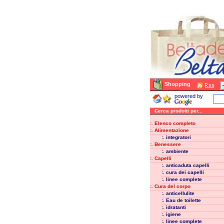
Shopping
powered by
Cerca prodotti per...
:. Elenco completo
:. Alimentazione
:. integratori
:. Benessere
:. ambiente
:. Capelli
:. anticaduta capelli
:. cura dei capelli
:. linee complete
:. Cura del corpo
:. anticellulite
:. Eau de toilette
:. idratanti
:. igiene
:. linee complete