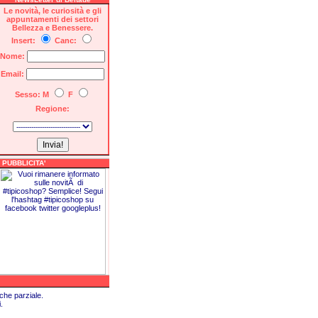
Le novità, le curiosità e gli
appuntamenti dei settori
Bellezza e Benessere.
Insert:
Canc:
Nome:
Email:
Sesso: M
F
Regione:
PUBBLICITA'
che parziale.
.