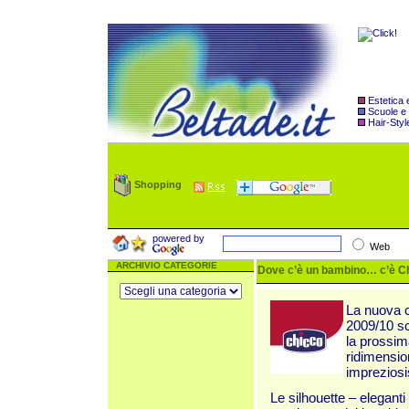
Estetica
Scuole e
Hair-Styl
Shopping
powered by
Web
ARCHIVIO CATEGORIE
Dove c’è un bambino… c’è Ch
La nuova c
2009/10 sc
la prossima
ridimension
impreziosi
Le silhouette – elegant