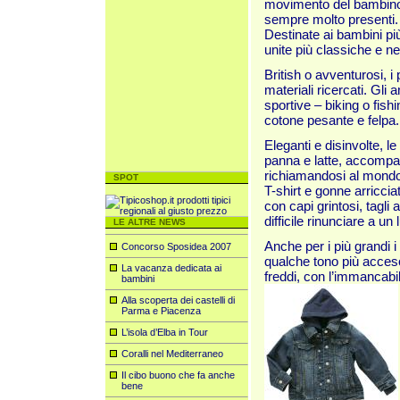
movimento del bambino, 
sempre molto presenti.
Destinate ai bambini più 
unite più classiche e nei
British o avventurosi, i
materiali ricercati. Gli a
sportive – biking o fish
cotone pes
ante e felpa.
Eleganti e disinvolte, le
panna e latte, accompag
richiamandosi al mondo 
SPOT
T-shirt e gonne arriccia
con capi grintosi, tagli 
difficile rinunciare a u
LE ALTRE NEWS
Anche per i più grandi i 
Concorso Sposidea 2007
qualche tono più acceso
La vacanza dedicata ai
freddi, con l’immancabile
bambini
Alla scoperta dei castelli di
Parma e Piacenza
L’isola d’Elba in Tour
Coralli nel Mediterraneo
Il cibo buono che fa anche
bene