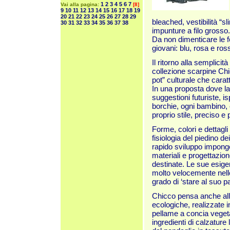
1
2
3
4
5
6
7
Vai alla pagina:
[8]
9
10
11
12
13
14
15
16
17
18
19
20
21
22
23
24
25
26
27
28
29
bleached, vestibilità “sli
30
31
32
33
34
35
36
37
38
impunture a filo grosso.
Da non dimenticare le f
giovani: blu, rosa e ros
Il ritorno alla semplicit
collezione scarpine Chi
pot” culturale che cara
In una proposta dove la
suggestioni futuriste, i
borchie, ogni bambino,
proprio stile, preciso e
Forme, colori e dettagl
fisiologia del piedino dei
rapido sviluppo impongo
materiali e progettazion
destinate. Le sue esig
molto velocemente nelle
grado di ‘stare al suo p
Chicco pensa anche all
ecologiche, realizzate i
pellame a concia vegeta
ingredienti di calzature 