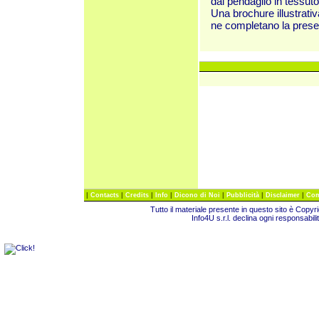
dal pendaglio in tessuto
Una brochure illustrati
ne completano la prese
|
|
|
|
|
|
|
Contacts
Credits
Info
Dicono di Noi
Pubblicità
Disclaimer
Com
Tutto il materiale presente in questo sito è Copy
Info4U s.r.l. declina ogni responsabili