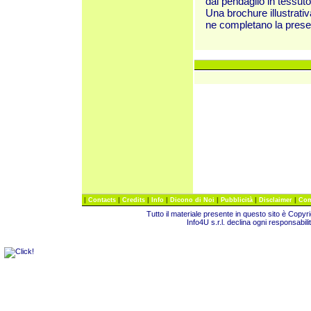
dal pendaglio in tessuto
Una brochure illustrati
ne completano la prese
|
|
|
|
|
|
|
Contacts
Credits
Info
Dicono di Noi
Pubblicità
Disclaimer
Com
Tutto il materiale presente in questo sito è Copy
Info4U s.r.l. declina ogni responsabili