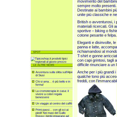
movimento del bambino, 
sempre molto presenti.
Destinate ai bambini più 
unite più classiche e nei
British o avventurosi, i
materiali ricercati. Gli a
sportive – biking o fish
cotone pes
ante e felpa.
Eleganti e disinvolte, le
panna e latte, accompag
richiamandosi al mondo 
SPOT
T-shirt e gonne arriccia
con capi grintosi, tagli 
difficile rinunciare a u
LE ALTRE NEWS
Anche per i più grandi i 
Avventura sulla slitta sull’Alpe
di Siusi
qualche tono più acceso
freddi, con l’immancabile
Chi si ama… è più bello e in
forma!
La cromoterapia in casa: il
vivere a colori regala
benessere
Un viaggio al centro del caffè
Primi passi… con gli sci ai
piedi! Nei masi del Gallo
Rosso i bimbi imparano ad