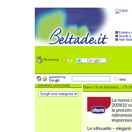
Estetica
Scuole e
Hair-Styl
Shopping
powered by
Web
ARCHIVIO CATEGORIE
Dove c’è un bambino… c’è Ch
La nuova c
2009/10 sc
la prossima
ridimension
impreziosi
Le silhouette – elegant