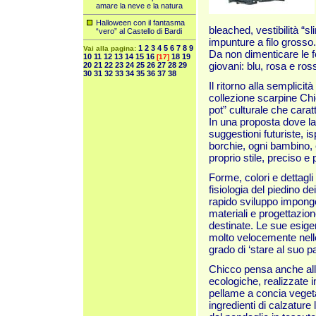
amare la neve e la natura
Halloween con il fantasma
bleached, vestibilità “sli
“vero” al Castello di Bardi
impunture a filo grosso.
1
2
3
4
5
6
7
8
9
Vai alla pagina:
Da non dimenticare le f
10
11
12
13
14
15
16
18
19
[17]
giovani: blu, rosa e ros
20
21
22
23
24
25
26
27
28
29
30
31
32
33
34
35
36
37
38
Il ritorno alla semplicit
collezione scarpine Chi
pot” culturale che cara
In una proposta dove la
suggestioni futuriste, i
borchie, ogni bambino,
proprio stile, preciso e
Forme, colori e dettagl
fisiologia del piedino dei
rapido sviluppo impongo
materiali e progettazion
destinate. Le sue esig
molto velocemente nelle
grado di ‘stare al suo p
Chicco pensa anche all
ecologiche, realizzate i
pellame a concia vegeta
ingredienti di calzature 