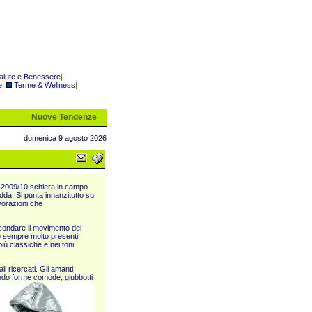
alute e Benessere
|
e
|
Terme & Wellness
|
Nuove Tendenze
domenica 9 agosto 2026
o 2009/10 schiera in campo
edda. Si punta innanzitutto su
avorazioni che
condare il movimento del
no sempre molto presenti.
più classiche e nei toni
li ricercati. Gli amanti
liendo forme comode, giubbotti