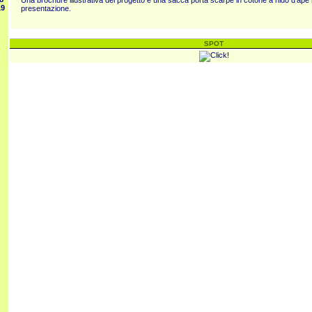
Una brochure illustrativa del progetto e una sacca porta scarpe in cotone a nido d’ape
19
presentazione.
SPOT