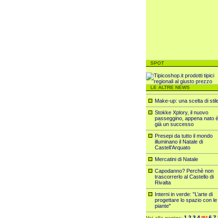
SPOT
LE ALTRE NEWS
Make-up: una scelta di stil
Stokke Xplory, il nuovo
passeggino, appena nato 
già un successo
Presepi da tutto il mondo
illuminano il Natale di
Castell’Arquato
Mercatini di Natale
Capodanno? Perchè non
trascorrerlo al Castello di
Rivalta
Interni in verde: "L’arte di
progettare lo spazio con le
piante"
1
2
3
4
6
7
Vai alla pagina:
[5]