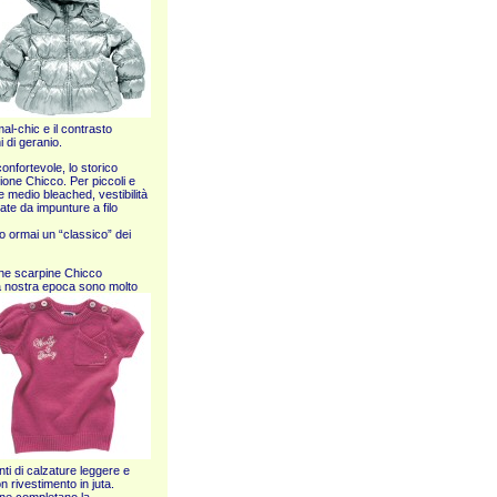
l-chic e il contrasto
i di geranio.
onfortevole, lo storico
zione Chicco. Per piccoli e
 medio bleached, vestibilità
neate da impunture a filo
o ormai un “classico” dei
zione scarpine Chicco
 la nostra epoca sono molto
nti di calzature leggere e
on rivestimento in juta.