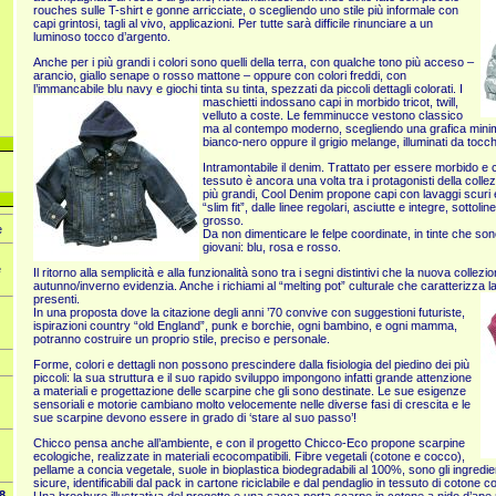
rouches sulle T-shirt e gonne arricciate, o scegliendo uno stile più informale con
capi grintosi, tagli al vivo, applicazioni. Per tutte sarà difficile rinunciare a un
luminoso tocco d’argento.
Anche per i più grandi i colori sono quelli della terra, con qualche tono più acceso –
arancio, giallo senape o rosso mattone – oppure con colori freddi, con
l’immancabile blu navy e giochi tinta su tinta, spezzati da piccoli dettagli colorati. I
maschietti
indossano capi in morbido tricot, twill,
velluto a coste. Le femminucce vestono classico
ma al contempo moderno, scegliendo una grafica minima
bianco-nero oppure il grigio melange, illuminati da tocch
Intramontabile il denim. Trattato per essere morbido e c
tessuto è ancora una volta tra i protagonisti della colle
più grandi, Cool Denim propone capi con lavaggi scuri e
“slim fit”, dalle linee regolari, asciutte e integre, sottoli
grosso.
e
Da non dimenticare le felpe coordinate, in tinte che son
giovani: blu, rosa e rosso.
è
Il ritorno alla semplicità e alla funzionalità sono tra i segni distintivi che la nuova colle
autunno/inverno evidenzia. Anche i richiami al “melting pot” culturale che caratterizza
presenti.
In una proposta dove la citazione degli anni ’70 convive con suggestioni futuriste,
ispirazioni country “old England”, punk e borchie, ogni bambino, e ogni mamma,
potranno costruire un proprio stile, preciso e personale.
Forme, colori e dettagli non possono prescindere dalla fisiologia del piedino dei più
piccoli: la sua struttura e il suo rapido sviluppo impongono infatti grande attenzione
a materiali e progettazione delle scarpine che gli sono destinate. Le sue esigenze
sensoriali e motorie cambiano molto velocemente nelle diverse fasi di crescita e le
sue scarpine devono essere in grado di ‘stare al suo passo’!
Chicco pensa anche all’ambiente, e con il progetto Chicco-Eco propone scarpine
ecologiche, realizzate in materiali ecocompatibili. Fibre vegetali (cotone e cocco),
pellame a concia vegetale, suole in bioplastica biodegradabili al 100%, sono gli ingredie
sicure, identificabili dal pack in cartone riciclabile e dal pendaglio in tessuto di cotone c
8