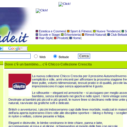
Estetica e Cosmesi
|
Sport & Fitness
|
Nuove Tendenze
|
S
Scuole e Stage
|
Erboristeria
|
Rimedi Naturali
|
Club Beltad
Hair-Style
|
Prodotti
|
Home
|
Web
Beltade
Dove c’è un bambino… c’è Chicco Collezione Crescita
La nuova collezione Chicco Crescita per il prossimo Autunno/Invern
semplicità e stile, armi vincenti per affrontare la prossima stagione fr
linee pulite, volumi ridimensionati, tessuti pratici e di qualità, piccole l
impreziosiscono il capo senza appesantirne il gusto.
Le silhouette – eleganti ed armoniche – si asciugano per meglio asse
bambino, senza intralciarlo nei giochi e nello sport. I temi vintage so
Destinate ai bambini più piccoli e più grandi, le nuove linee si declinano nelle tinte unite 
naturali, ravvivate da grafiche soft e delicate.
British o avventurosi, i piccini indosseranno capi dalle linee morbide, realizzati in materia
dell’aria aperta ispireranno il loro stile alle discipline sportive – biking o fishing – sceg
in nylon o velluto, cotone pes
ante e felpa.
Eleganti e disinvolte, le bimbe vestiranno in tinte chiare, panna e latte,
accompagnate al rosa e al glicine, richiamandosi al mondo delle fate con piccole