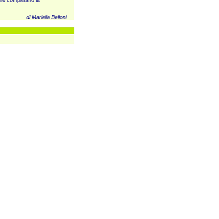
 ne completano la
di Mariella Belloni