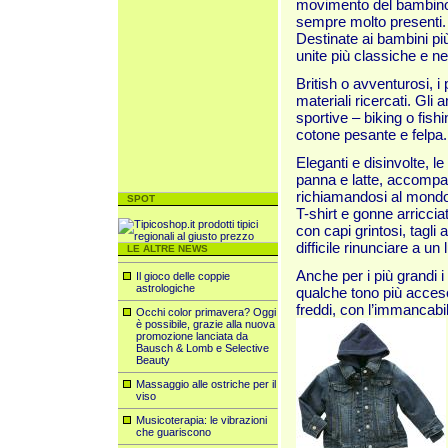
movimento del bambino, 
sempre molto presenti.
Destinate ai bambini più 
unite più classiche e nei
British o avventurosi, i
materiali ricercati. Gli a
sportive – biking o fish
cotone pes
ante e felpa.
Eleganti e disinvolte, le
panna e latte, accompag
richiamandosi al mondo 
SPOT
T-shirt e gonne arriccia
con capi grintosi, tagli 
difficile rinunciare a u
LE ALTRE NEWS
Anche per i più grandi i 
Il gioco delle coppie
astrologiche
qualche tono più acceso
freddi, con l’immancabile
Occhi color primavera? Oggi
è possibile, grazie alla nuova
promozione lanciata da
Bausch & Lomb e Selective
Beauty
Massaggio alle ostriche per il
viso
Musicoterapia: le vibrazioni
che guariscono