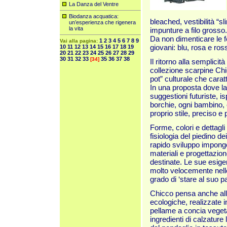
La Danza del Ventre
Biodanza acquatica:
bleached, vestibilità “sli
un’esperienza che rigenera
la vita
impunture a filo grosso.
Da non dimenticare le f
1
2
3
4
5
6
7
8
9
Vai alla pagina:
giovani: blu, rosa e ros
10
11
12
13
14
15
16
17
18
19
20
21
22
23
24
25
26
27
28
29
30
31
32
33
35
36
37
38
[34]
Il ritorno alla semplicit
collezione scarpine Chi
pot” culturale che cara
In una proposta dove la
suggestioni futuriste, i
borchie, ogni bambino,
proprio stile, preciso e
Forme, colori e dettagl
fisiologia del piedino dei
rapido sviluppo impongo
materiali e progettazion
destinate. Le sue esig
molto velocemente nelle
grado di ‘stare al suo p
Chicco pensa anche all
ecologiche, realizzate i
pellame a concia vegeta
ingredienti di calzature 