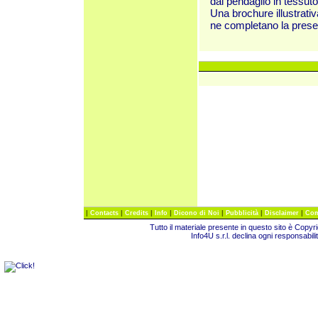
dal pendaglio in tessuto
Una brochure illustrati
ne completano la prese
|
|
|
|
|
|
|
Contacts
Credits
Info
Dicono di Noi
Pubblicità
Disclaimer
Com
Tutto il materiale presente in questo sito è Copy
Info4U s.r.l. declina ogni responsabili