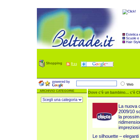
Estetica
Scuole e
Hair-Styl
Shopping
powered by
Web
ARCHIVIO CATEGORIE
Dove c’è un bambino… c’è Ch
La nuova c
2009/10 sc
la prossima
ridimension
impreziosi
Le silhouette – elegant