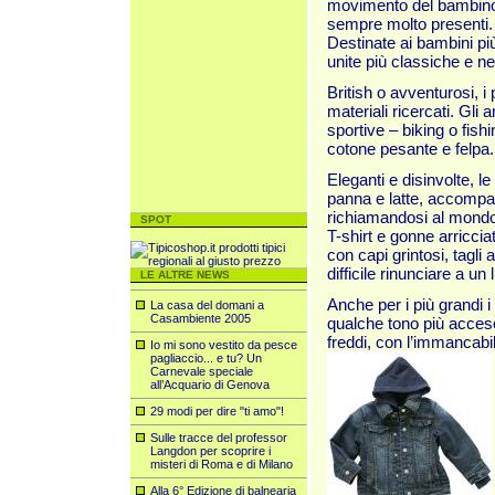
movimento del bambino, 
sempre molto presenti.
Destinate ai bambini più 
unite più classiche e nei
British o avventurosi, i
materiali ricercati. Gli a
sportive – biking o fish
cotone pes
ante e felpa.
Eleganti e disinvolte, le
panna e latte, accompag
richiamandosi al mondo 
SPOT
T-shirt e gonne arriccia
con capi grintosi, tagli 
difficile rinunciare a u
LE ALTRE NEWS
Anche per i più grandi i 
La casa del domani a
Casambiente 2005
qualche tono più acceso
freddi, con l’immancabile
Io mi sono vestito da pesce
pagliaccio... e tu? Un
Carnevale speciale
all’Acquario di Genova
29 modi per dire "ti amo"!
Sulle tracce del professor
Langdon per scoprire i
misteri di Roma e di Milano
Alla 6° Edizione di balnearia