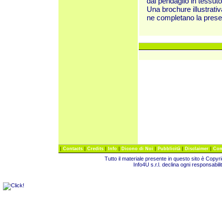
dal pendaglio in tessuto
Una brochure illustrati
ne completano la prese
|
|
|
|
|
|
|
Contacts
Credits
Info
Dicono di Noi
Pubblicità
Disclaimer
Com
Tutto il materiale presente in questo sito è Copy
Info4U s.r.l. declina ogni responsabili