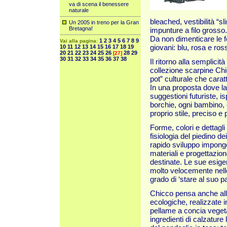
va di scena il benessere
naturale
bleached, vestibilità “sli
Un 2005 in treno per la Gran
Bretagna!
impunture a filo grosso.
Da non dimenticare le f
1
2
3
4
5
6
7
8
9
Vai alla pagina:
giovani: blu, rosa e ros
10
11
12
13
14
15
16
17
18
19
20
21
22
23
24
25
26
28
29
[27]
30
31
32
33
34
35
36
37
38
Il ritorno alla semplicit
collezione scarpine Chi
pot” culturale che cara
In una proposta dove la
suggestioni futuriste, i
borchie, ogni bambino,
proprio stile, preciso e
Forme, colori e dettagl
fisiologia del piedino dei
rapido sviluppo impongo
materiali e progettazion
destinate. Le sue esig
molto velocemente nelle
grado di ‘stare al suo p
Chicco pensa anche all
ecologiche, realizzate i
pellame a concia vegeta
ingredienti di calzature 