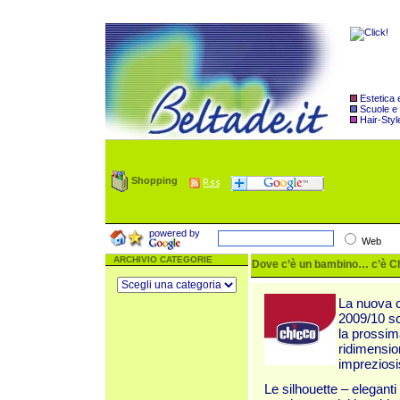
Estetica
Scuole e
Hair-Styl
Shopping
powered by
Web
ARCHIVIO CATEGORIE
Dove c’è un bambino… c’è Ch
La nuova c
2009/10 sc
la prossima
ridimension
impreziosi
Le silhouette – elegant