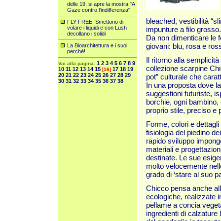
delle 19, si apre la mostra "A
Gaze contro l’indifferenza"
bleached, vestibilità “sli
FLY FREE! Smettono di
volare i liquidi e con Lush
impunture a filo grosso.
decollano i solidi
Da non dimenticare le f
giovani: blu, rosa e ros
La Bioarchitettura e i suoi
perchè!
Il ritorno alla semplicit
1
2
3
4
5
6
7
8
9
Vai alla pagina:
collezione scarpine Chi
10
11
12
13
14
15
17
18
19
[16]
20
21
22
23
24
25
26
27
28
29
pot” culturale che cara
30
31
32
33
34
35
36
37
38
In una proposta dove la
suggestioni futuriste, i
borchie, ogni bambino,
proprio stile, preciso e
Forme, colori e dettagl
fisiologia del piedino dei
rapido sviluppo impongo
materiali e progettazion
destinate. Le sue esig
molto velocemente nelle
grado di ‘stare al suo p
Chicco pensa anche all
ecologiche, realizzate i
pellame a concia vegeta
ingredienti di calzature 