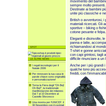
movimento del bambino, 
sempre molto presenti.
Destinate ai bambini più 
unite più classiche e nei
British o avventurosi, i
materiali ricercati. Gli a
sportive – biking o fish
cotone pes
ante e felpa.
Eleganti e disinvolte, le
panna e latte, accompag
richiamandosi al mondo 
SPOT
T-shirt e gonne arriccia
con capi grintosi, tagli 
difficile rinunciare a u
LE ALTRE NEWS
Anche per i più grandi i 
I regali tecnologici per il
Natale 2006
qualche tono più acceso
freddi, con l’immancabile
Per rinnovare la tua casa le
parole chiave sono originalità
e personalizzazione!
Torna la Fiera degli "Oh Bej!
Oh Bej!", la tradizionale
manifestazone dei milanesi.
Dal 7 al 10 Dicembre al
Castello Sforzesco
Una mostra per l’UNICEF: il
30 Novembre con il cocktail