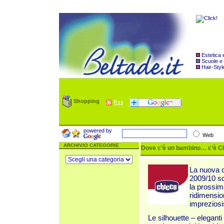
Estetica
Scuole e
Hair-Styl
Shopping
powered by
Web
ARCHIVIO CATEGORIE
Dove c’è un bambino… c’è Ch
La nuova c
2009/10 sc
la prossima
ridimension
impreziosi
Le silhouette – elegant