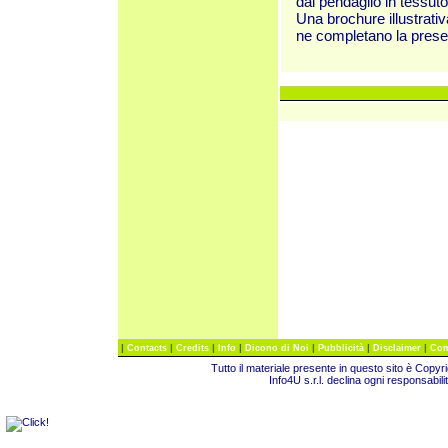
dal pendaglio in tessuto
Una brochure illustrati
ne completano la prese
|
|
|
|
|
|
|
Contacts
Credits
Info
Dicono di Noi
Pubblicità
Disclaimer
Com
Tutto il materiale presente in questo sito è Copy
Info4U s.r.l. declina ogni responsabili