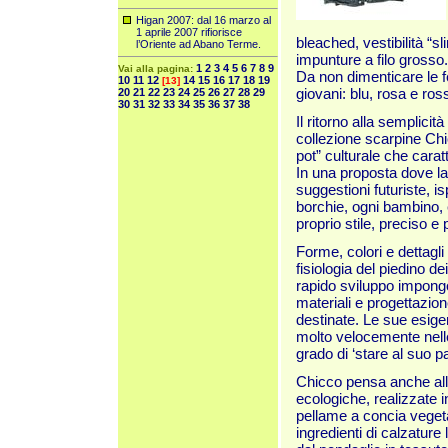
Higan 2007: dal 16 marzo al
1 aprile 2007 rifiorisce
bleached, vestibilità “sli
l’Oriente ad Abano Terme.
impunture a filo grosso.
1
2
3
4
5
6
7
8
9
Vai alla pagina:
Da non dimenticare le f
10
11
12
14
15
16
17
18
19
[13]
giovani: blu, rosa e ros
20
21
22
23
24
25
26
27
28
29
30
31
32
33
34
35
36
37
38
Il ritorno alla semplicit
collezione scarpine Chi
pot” culturale che cara
In una proposta dove la
suggestioni futuriste, i
borchie, ogni bambino,
proprio stile, preciso e
Forme, colori e dettagl
fisiologia del piedino dei
rapido sviluppo impongo
materiali e progettazion
destinate. Le sue esig
molto velocemente nelle
grado di ‘stare al suo p
Chicco pensa anche all
ecologiche, realizzate i
pellame a concia vegeta
ingredienti di calzature 