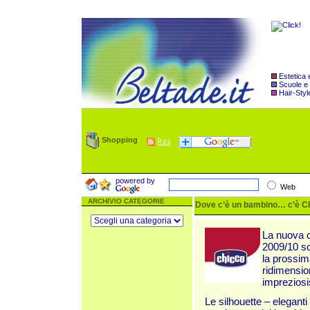
Estetica
Scuole e
Hair-Styl
Shopping
powered by
Web
ARCHIVIO CATEGORIE
Dove c’è un bambino… c’è Ch
La nuova c
2009/10 sc
la prossima
ridimension
impreziosi
Le silhouette – elegant