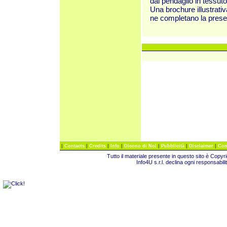
dal pendaglio in tessuto
Una brochure illustrati
ne completano la prese
|
|
|
|
|
|
|
Contacts
Credits
Info
Dicono di Noi
Pubblicità
Disclaimer
Com
Tutto il materiale presente in questo sito è Copy
Info4U s.r.l. declina ogni responsabili