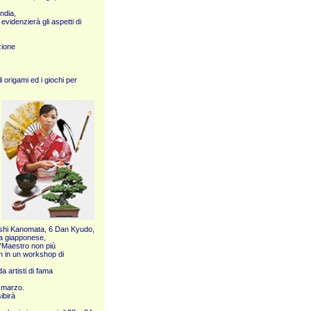
India,
videnzierà gli aspetti di
zione
i origami ed i giochi per
yoshi Kanomata, 6 Dan Kyudo,
ia giapponese,
 “Maestro non più
n in un workshop di
a artisti di fama
7 marzo.
ibirà