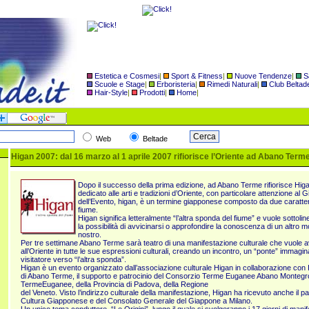
Estetica e Cosmesi
|
Sport & Fitness
|
Nuove Tendenze
|
S
Scuole e Stage
|
Erboristeria
|
Rimedi Naturali
|
Club Beltad
Hair-Style
|
Prodotti
|
Home
|
Web
Beltade
Higan 2007: dal 16 marzo al 1 aprile 2007 rifiorisce l’Oriente ad Abano Terme
Dopo il successo della prima edizione, ad Abano Terme rifiorisce Higa
dedicato alle arti e tradizioni d’Oriente, con particolare attenzione al G
dell’Evento, higan, è un termine giapponese composto da due caratteri:
fiume.
Higan significa letteralmente “l’altra sponda del fiume” e vuole sottolin
la possibilità di avvicinarsi o approfondire la conoscenza di un altro 
nostro.
Per tre settimane Abano Terme sarà teatro di una manifestazione culturale che vuole av
all’Oriente in tutte le sue espressioni culturali, creando un incontro, un “ponte” immagina
visitatore verso “l’altra sponda”.
Higan è un evento organizzato dall’associazione culturale Higan in collaborazione con In
di Abano Terme, il supporto e patrocinio del Consorzio Terme Euganee Abano Monteg
TermeEuganee, della Provincia di Padova, della Regione
del Veneto. Visto l’indirizzo culturale della manifestazione, Higan ha ricevuto anche il patr
Cultura Giapponese e del Consolato Generale del Giappone a Milano.