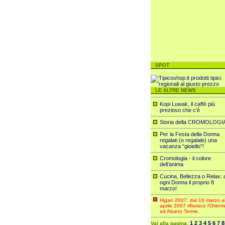
SPOT
LE ALTRE NEWS
Kopi Luwak, il caffè più
prezioso che c’è
Storia della CROMOLOGI
Per la Festa della Donna
regalati (o regalale) una
vacanza “gioiello”!
Cromologia - il colore
dell’anima
Cucina, Bellezza o Relax: 
ogni Donna il proprio 8
marzo!
Higan 2007: dal 16 marzo a
aprile 2007 rifiorisce l’Orient
ad Abano Terme.
1
2
3
4
5
6
7
8
Vai alla pagina: