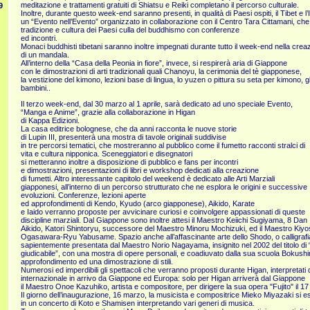
meditazione e trattamenti gratuiti di Shiatsu e Reiki completano il percorso culturale.
9
Inoltre, durante questo week-end saranno presenti, in qualità di Paesi ospiti, il Tibet e l’
un “Evento nell’Evento” organizzato in collaborazione con il Centro Tara Cittamani, che e
tradizione e cultura dei Paesi culla del buddhismo con conferenze
ed incontri.
Monaci buddhisti tibetani saranno inoltre impegnati durante tutto il week-end nella crea
di un mandala.
All’interno della “Casa della Peonia in fiore”, invece, si respirerà aria di Giappone
con le dimostrazioni di arti tradizionali quali Chanoyu, la cerimonia del tè giapponese,
la vestizione del kimono, lezioni base di lingua, lo yuzen o pittura su seta per kimono, gl
bambini..
Il terzo week-end, dal 30 marzo al 1 aprile, sarà dedicato ad uno speciale Evento,
“Manga e Anime”, grazie alla collaborazione in Higan
di Kappa Edizioni.
La casa editrice bolognese, che da anni racconta le nuove storie
di Lupin III, presenterà una mostra di tavole originali suddivise
in tre percorsi tematici, che mostreranno al pubblico come il fumetto racconti stralci di
vita e cultura nipponica. Sceneggiatori e disegnatori
si metteranno inoltre a disposizione di pubblico e fans per incontri
e dimostrazioni, presentazioni di libri e workshop dedicati alla creazione
di fumetti. Altro interessante capitolo del weekend è dedicato alle Arti Marziali
giapponesi, all’interno di un percorso strutturato che ne esplora le origini e successive
evoluzioni. Conferenze, lezioni aperte
ed approfondimenti di Kendo, Kyudo (arco giapponese), Aikido, Karate
e Iaido verranno proposte per avvicinare curiosi e coinvolgere appassionati di queste
discipline marziali. Dal Giappone sono inoltre attesi il Maestro Keiichi Sugiyama, 8 Dan
Aikido, Katori Shintoryu, successore del Maestro Minoru Mochizuki, ed il Maestro Ki
Ogasawara-Ryu Yabusame. Spazio anche all’affascinante arte dello Shodo, o calligraf
sapientemente presentata dal Maestro Norio Nagayama, insignito nel 2002 del titolo di
giudicabile”, con una mostra di opere personali, e coadiuvato dalla sua scuola Bokushi
approfondimento ed una dimostrazione di stili.
Numerosi ed imperdibili gli spettacoli che verranno proposti durante Higan, interpretati d
internazionale in arrivo da Giappone ed Europa: solo per Higan arriverà dal Giappone
il Maestro Onoe Kazuhiko, artista e compositore, per dirigere la sua opera "Fujito" il 1
Il giorno dell’inaugurazione, 16 marzo, la musicista e compositrice Mieko Miyazaki si es
in un concerto di Koto e Shamisen interpretando vari generi di musica.