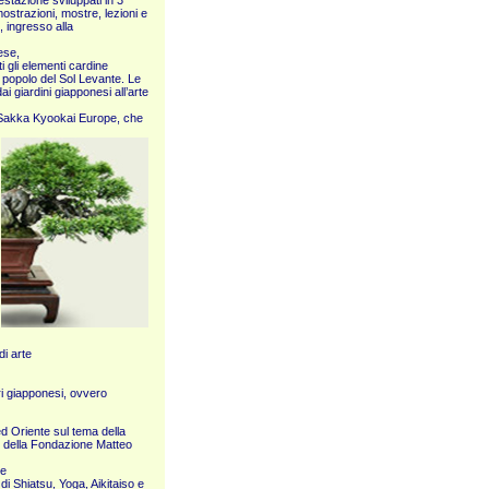
estazione sviluppati in 3
ostrazioni, mostre, lezioni e
, ingresso alla
ese,
i gli elementi cardine
el popolo del Sol Levante. Le
 giardini giapponesi all’arte
i Sakka Kyookai Europe, che
i arte
ori giapponesi, ovvero
d Oriente sul tema della
ci della Fondazione Matteo
se
di Shiatsu, Yoga, Aikitaiso e