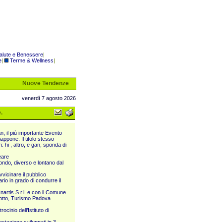
alute e Benessere
|
e
|
Terme & Wellness
|
Nuove Tendenze
venerdì 7 agosto 2026
.
n, il più importante Evento
iappone. Il titolo stesso
 hi , altro, e gan, sponda di
eare
mondo, diverso e lontano dal
vicinare il pubblico
rio in grado di condurre il
artis S.r.l. e con il Comune
rotto, Turismo Padova
ocinio dell’Istituto di