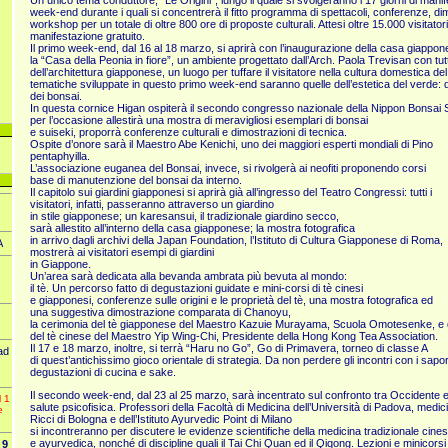
Un unico tema conduttore, “Le Origini”, lungo il quale si svolgeranno i 17 giorni di manif
week-end durante i quali si concentrerà il fitto programma di spettacoli, conferenze, dim
workshop per un totale di oltre 800 ore di proposte culturali. Attesi oltre 15.000 visitatori
manifestazione gratuito.
Il primo week-end, dal 16 al 18 marzo, si aprirà con l’inaugurazione della casa giappon
la “Casa della Peonia in fiore”, un ambiente progettato dall’Arch. Paola Trevisan con tutt
dell’architettura giapponese, un luogo per tuffare il visitatore nella cultura domestica d
tematiche sviluppate in questo primo week-end saranno quelle dell’estetica del verde: dai
dei bonsai.
In questa cornice Higan ospiterà il secondo congresso nazionale della Nippon Bonsa
per l’occasione allestirà una mostra di meravigliosi esemplari di bonsai
e suiseki, proporrà conferenze culturali e dimostrazioni di tecnica.
Ospite d’onore sarà il Maestro Abe Kenichi, uno dei maggiori esperti mondiali di Pino
pentaphyilla.
L’associazione euganea del Bonsai, invece, si rivolgerà ai neofiti proponendo corsi
base di manutenzione del bonsai da interno.
Il capitolo sui giardini giapponesi si aprirà già all’ingresso del Teatro Congressi: tutti i
visitatori, infatti, passeranno attraverso un giardino
in stile giapponese; un karesansui, il tradizionale giardino secco,
sarà allestito all’interno della casa giapponese; la mostra fotografica
in arrivo dagli archivi della Japan Foundation, l’Istituto di Cultura Giapponese di Roma,
A
mostrerà ai visitatori esempi di giardini
in Giappone.
Un’area sarà dedicata alla bevanda ambrata più bevuta al mondo:
il tè. Un percorso fatto di degustazioni guidate e mini-corsi di tè cinesi
e giapponesi, conferenze sulle origini e le proprietà del tè, una mostra fotografica ed
una suggestiva dimostrazione comparata di Chanoyu,
la cerimonia del tè giapponese del Maestro Kazuie Murayama, Scuola Omotesenke, e d
del tè cinese del Maestro Yip Wing-Chi, Presidente della Hong Kong Tea Association.
Il 17 e 18 marzo, inoltre, si terrà “Haru no Go”, Go di Primavera, torneo di classe A
ad
di quest’antichissimo gioco orientale di strategia. Da non perdere gli incontri con i sap
degustazioni di cucina e sake.
Il secondo week-end, dal 23 al 25 marzo, sarà incentrato sul confronto tra Occidente e
l 1
salute psicofisica. Professori della Facoltà di Medicina dell’Università di Padova, medi
e
Ricci di Bologna e dell’Istituto Ayurvedic Point di Milano
si incontreranno per discutere le evidenze scientifiche della medicina tradizionale cine
e ayurvedica, nonché di discipline quali il Tai Chi Quan ed il Qiqong. Lezioni e minicorsi 
9